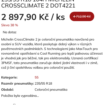
CROSSCLIMATE 2 DOT4221
2 897,90 Kč
/ ks
4 712,90 Kč
Sleva 38 %
Měrná
Na dotaz
cena:
Michelin CrossClimate 2 je celoroční pneumatika navržená pro
osobní a SUV vozidla, která poskytuje dobrý výkon v různých
povětrnostních podmínkách. S technologiemi jako MaxTouch pro
rovnoměrné opotřebení a Cool Running pro lepší palivovou účinnost
je vhodná jak pro běžné, tak pro elektromobily. Uznaná certifikací
3PMSF, tato pneumatika zaručuje dobré jízdní vlastnosti i v zimě,
což ji činí spolehlivou volbou pro celoroční použití.
Kategorie
:
55
Rozměr pneumatiky
:
235/55 R18
Období
:
Celoroční pneumatika
Položka byla vyprodána…