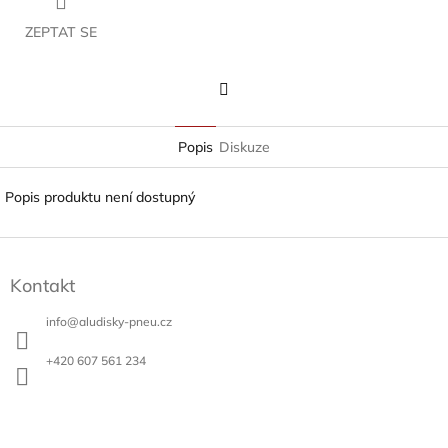
ZEPTAT SE
Twitter
Popis
Diskuze
Popis produktu není dostupný
Z
á
Kontakt
p
a
info
@
aludisky-pneu.cz
t
í
+420 607 561 234