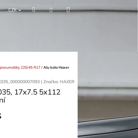
Nákupní
Hledat
Přihlášení
CZK
košík
o pneumatiky 225/45 R17
/
Alu kola Haxer
035_000000007093
|
Značka:
HAXER
035, 17x7.5 5x112
ní
s