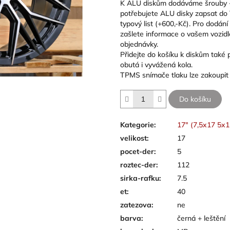
K ALU diskům dodáváme šrouby 
potřebujete ALU disky zapsat do
typový list (+600,-Kč). Pro dodán
zašlete informace o vašem vozidl
objednávky.
Přidejte do košíku k diskům tak
obutá i vyvážená kola.
TPMS snímače tlaku lze zakoupit
Do košíku
Kategorie
:
17" (7,5x17 5x
velikost
:
17
pocet-der
:
5
roztec-der
:
112
sirka-rafku
:
7.5
et
:
40
zatezova
:
ne
barva
:
černá + leštění