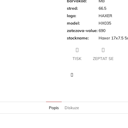
barvakod
:
MB
stred
:
66.5
logo
:
HAXER
model
:
HX035
zatezova-value
:
690
stockname
:
Haxer 17x7.5 
TISK
ZEPTAT SE
Twitter
Popis
Diskuze