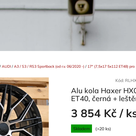
/
AUDI
/
A3 / S3 / RS3 Sportback (od r.v. 06/2020 -)
/
17" (7,5x17 5x112 ET48) pr
Kód:
RLHX
Alu kola Haxer HX
ET40, černá + leště
3 854 Kč
/ k
Měrná
Skladem
(>20 ks)
cena: