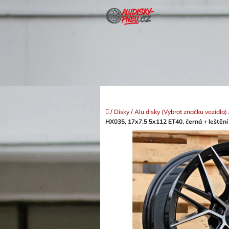
Přejít
na
obsah
Domů
/
Disky
/
Alu disky (Vybrat značku vozidla)
HX035, 17x7.5 5x112 ET40, černá + leštění