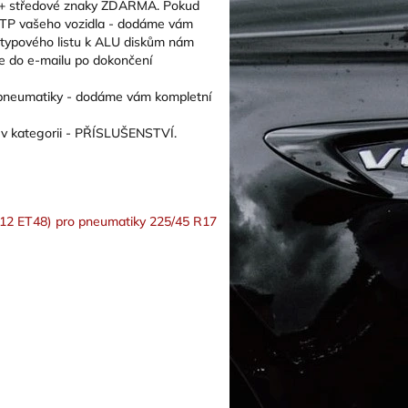
+ středové znaky ZDARMA. Pokud
 TP vašeho vozidla - dodáme vám
í typového listu k ALU diskům nám
e do e-mailu po dokončení
é pneumatiky - dodáme vám kompletní
 v kategorii - PŘÍSLUŠENSTVÍ.
112 ET48) pro pneumatiky 225/45 R17