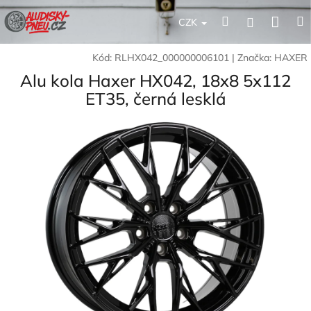
Přejít
Nák
Hledat
Přihlášení
na
CZK
obsah
koší
Kód:
RLHX042_000000006101
|
Značka:
HAXER
Alu kola Haxer HX042, 18x8 5x112
ET35, černá lesklá