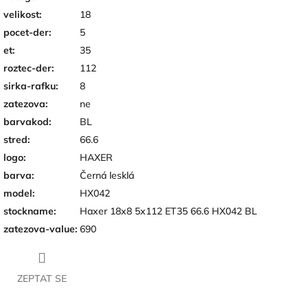
velikost
:
18
pocet-der
:
5
et
:
35
roztec-der
:
112
sirka-rafku
:
8
zatezova
:
ne
barvakod
:
BL
stred
:
66.6
logo
:
HAXER
barva
:
Černá lesklá
model
:
HX042
stockname
:
Haxer 18x8 5x112 ET35 66.6 HX042 BL
zatezova-value
:
690
ZEPTAT SE