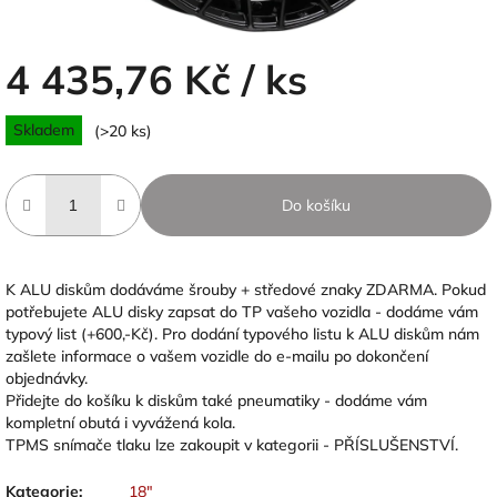
4 435,76 Kč
/ ks
Měrná
Skladem
(>20 ks)
cena:
Do košíku
K ALU diskům dodáváme šrouby + středové znaky ZDARMA. Pokud
potřebujete ALU disky zapsat do TP vašeho vozidla - dodáme vám
typový list (+600,-Kč). Pro dodání typového listu k ALU diskům nám
zašlete informace o vašem vozidle do e-mailu po dokončení
objednávky.
Přidejte do košíku k diskům také pneumatiky - dodáme vám
kompletní obutá i vyvážená kola.
TPMS snímače tlaku lze zakoupit v kategorii - PŘÍSLUŠENSTVÍ.
Kategorie
:
18"