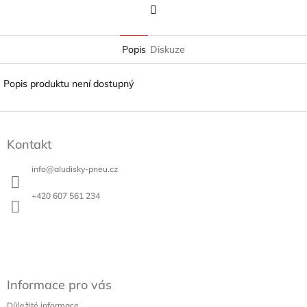
Twitter
Popis
Diskuze
Popis produktu není dostupný
Z
á
Kontakt
p
a
info
@
aludisky-pneu.cz
t
í
+420 607 561 234
Informace pro vás
Důležité informace