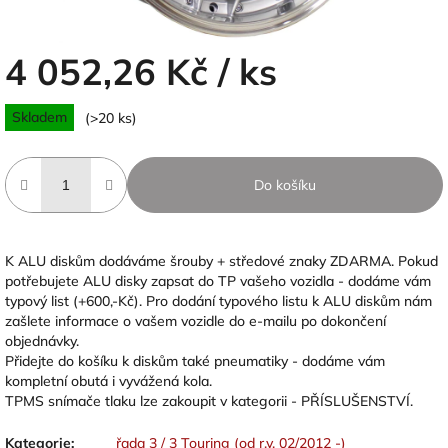
4 052,26 Kč
/ ks
Měrná
Skladem
(>20 ks)
cena:
Do košíku
K ALU diskům dodáváme šrouby + středové znaky ZDARMA. Pokud
potřebujete ALU disky zapsat do TP vašeho vozidla - dodáme vám
typový list (+600,-Kč). Pro dodání typového listu k ALU diskům nám
zašlete informace o vašem vozidle do e-mailu po dokončení
objednávky.
Přidejte do košíku k diskům také pneumatiky - dodáme vám
kompletní obutá i vyvážená kola.
TPMS snímače tlaku lze zakoupit v kategorii - PŘÍSLUŠENSTVÍ.
Kategorie
:
řada 3 / 3 Touring (od r.v. 02/2012 -)