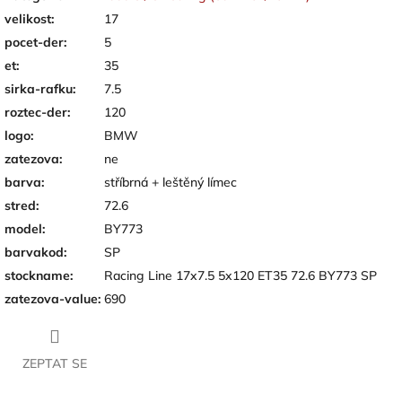
velikost
:
17
pocet-der
:
5
et
:
35
sirka-rafku
:
7.5
roztec-der
:
120
logo
:
BMW
zatezova
:
ne
barva
:
stříbrná + leštěný límec
stred
:
72.6
model
:
BY773
barvakod
:
SP
stockname
:
Racing Line 17x7.5 5x120 ET35 72.6 BY773 SP
zatezova-value
:
690
ZEPTAT SE