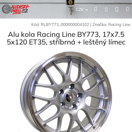
Přejít
Nák
Hledat
Přihlášení
na
CZK
obsah
koší
Kód:
RLBY773_000000004102
|
Značka:
Racing Line
Alu kola Racing Line BY773, 17x7.5
5x120 ET35, stříbrná + leštěný límec