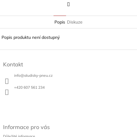
Twitter
Popis
Diskuze
Popis produktu není dostupný
Z
á
Kontakt
p
a
info
@
aludisky-pneu.cz
t
í
+420 607 561 234
Informace pro vás
Důležité informace