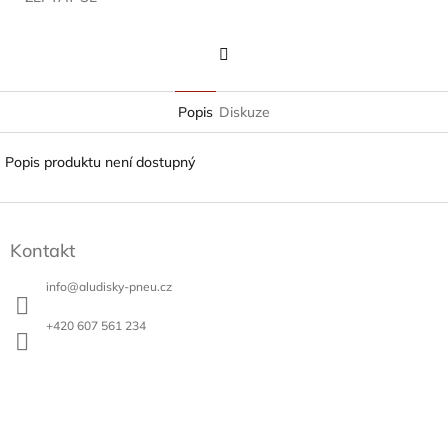
Twitter
Popis
Diskuze
Popis produktu není dostupný
Z
á
Kontakt
p
a
info
@
aludisky-pneu.cz
t
í
+420 607 561 234