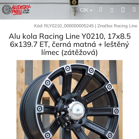
Přejít
Nák
Hledat
Přihlášení
na
CZK
obsah
koší
Kód:
RLY0210_000000005245
|
Značka:
Racing Line
Alu kola Racing Line Y0210, 17x8.5
6x139.7 ET, černá matná + leštěný
límec (zátěžová)