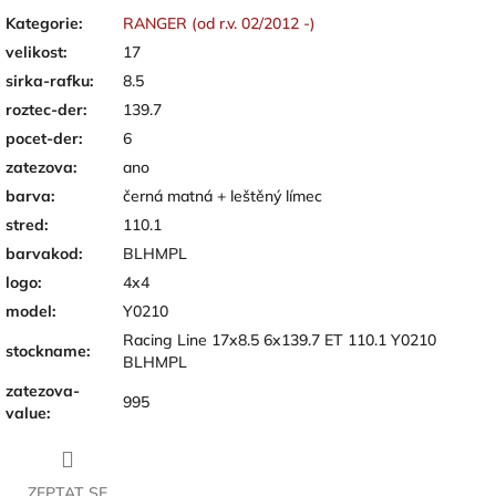
Kategorie
:
RANGER (od r.v. 02/2012 -)
velikost
:
17
sirka-rafku
:
8.5
roztec-der
:
139.7
pocet-der
:
6
zatezova
:
ano
barva
:
černá matná + leštěný límec
stred
:
110.1
barvakod
:
BLHMPL
logo
:
4x4
model
:
Y0210
Racing Line 17x8.5 6x139.7 ET 110.1 Y0210
stockname
:
BLHMPL
zatezova-
995
value
:
ZEPTAT SE