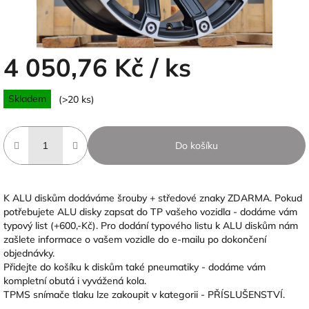
4 050,76 Kč
/ ks
Měrná
Skladem
(>20 ks)
cena:
Do košíku
K ALU diskům dodáváme šrouby + středové znaky ZDARMA. Pokud
potřebujete ALU disky zapsat do TP vašeho vozidla - dodáme vám
typový list (+600,-Kč). Pro dodání typového listu k ALU diskům nám
zašlete informace o vašem vozidle do e-mailu po dokončení
objednávky.
Přidejte do košíku k diskům také pneumatiky - dodáme vám
kompletní obutá i vyvážená kola.
TPMS snímače tlaku lze zakoupit v kategorii - PŘÍSLUŠENSTVÍ.