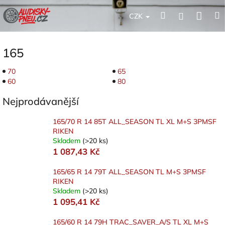
Přejít
Nák
Hledat
Přihlášení
na
CZK
obsah
koší
165
70
65
60
80
Nejprodávanější
165/70 R 14 85T ALL_SEASON TL XL M+S 3PMSF
RIKEN
Skladem
(>20 ks)
1 087,43 Kč
165/65 R 14 79T ALL_SEASON TL M+S 3PMSF
RIKEN
Skladem
(>20 ks)
1 095,41 Kč
165/60 R 14 79H TRAC_SAVER_A/S TL XL M+S