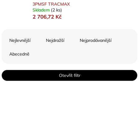
3PMSF TRACMAX
Skladem
(2 ks)
2 706,72 Kč
Ř
a
Nejlevnější
Nejdražší
Nejprodávanější
z
e
Abecedně
n
í
p
Otevřít filtr
r
o
V
d
ý
u
p
k
i
t
s
ů
p
r
o