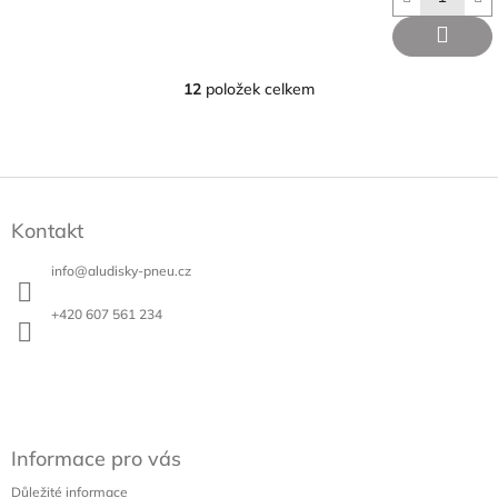
12
položek celkem
O
v
l
á
d
Z
a
á
c
Kontakt
p
í
a
p
info
@
aludisky-pneu.cz
t
r
v
í
+420 607 561 234
k
y
v
ý
p
i
s
Informace pro vás
u
Důležité informace