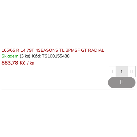
d
u
k
t
ů
165/65 R 14 79T 4SEASONS TL 3PMSF GT RADIAL
Skladem
(3 ks)
Kód:
TS100155488
883,78 Kč
/ ks