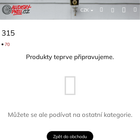
Přejít
Nák
Hledat
Přihlášení
na
CZK
obsah
koší
315
70
Produkty teprve připravujeme.
Můžete se ale podívat na ostatní kategorie.
Zpět do obchodu