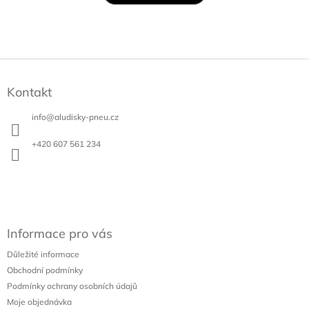
Z
á
Kontakt
p
a
info
@
aludisky-pneu.cz
t
í
+420 607 561 234
Informace pro vás
Důležité informace
Obchodní podmínky
Podmínky ochrany osobních údajů
Moje objednávka