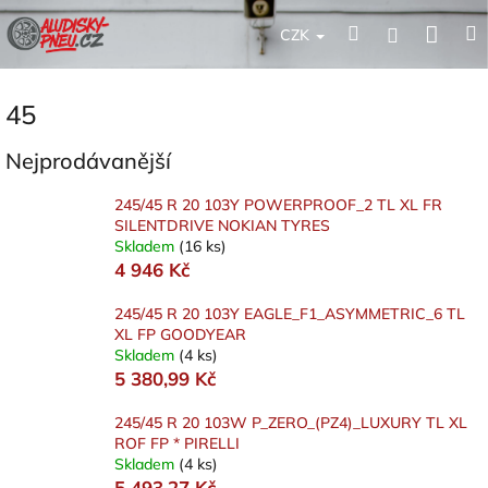
Přejít
Nák
Hledat
Přihlášení
na
CZK
obsah
koší
45
Nejprodávanější
245/45 R 20 103Y POWERPROOF_2 TL XL FR
SILENTDRIVE NOKIAN TYRES
Skladem
(16 ks)
4 946 Kč
245/45 R 20 103Y EAGLE_F1_ASYMMETRIC_6 TL
XL FP GOODYEAR
Skladem
(4 ks)
5 380,99 Kč
245/45 R 20 103W P_ZERO_(PZ4)_LUXURY TL XL
ROF FP * PIRELLI
Skladem
(4 ks)
5 493,27 Kč