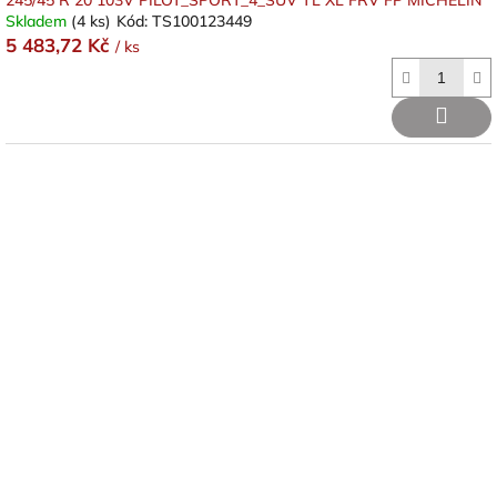
245/45 R 20 103V PILOT_SPORT_4_SUV TL XL FRV FP MICHELIN
Skladem
(4 ks)
Kód:
TS100123449
5 483,72 Kč
/ ks