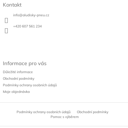
á
r
Kontakt
p
v
a
k
info
@
aludisky-pneu.cz
t
y
í
v
+420 607 561 234
ý
p
i
s
u
Informace pro vás
Důležité informace
Obchodní podmínky
Podmínky ochrany osobních údajů
Moje objednávka
Podmínky ochrany osobních údajů
Obchodní podmínky
Pomoc s výběrem