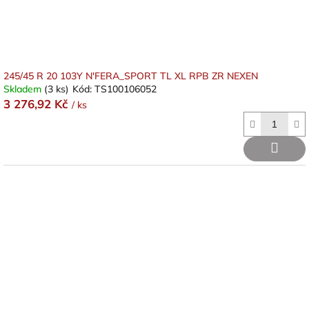
k
t
ů
245/45 R 20 103Y N'FERA_SPORT TL XL RPB ZR NEXEN
Skladem
(3 ks)
Kód:
TS100106052
3 276,92 Kč
/ ks