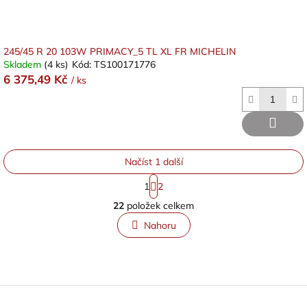
245/45 R 20 103W PRIMACY_5 TL XL FR MICHELIN
Skladem
(4 ks)
Kód:
TS100171776
6 375,49 Kč
/ ks
Načíst 1 další
S
1
2
t
O
r
22
položek celkem
v
á
l
n
Nahoru
á
k
o
d
v
a
á
c
n
í
Z
í
p