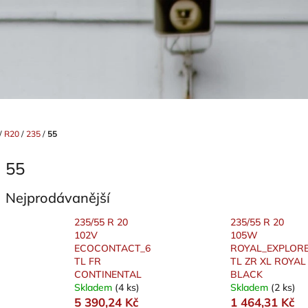
/
R20
/
235
/
55
55
Nejprodávanější
235/55 R 20
235/55 R 20
102V
105W
ECOCONTACT_6
ROYAL_EXPLORE
TL FR
TL ZR XL ROYAL
CONTINENTAL
BLACK
Skladem
(4 ks)
Skladem
(2 ks)
5 390,24 Kč
1 464,31 Kč