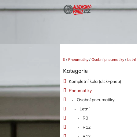
Přejít
na
obsah
Domů
/
Pneumatiky
/
Osobní pneumatiky
/
Letní
P
Kategorie
o
Přeskočit
kategorie
s
Kompletní kola (disk+pneu)
t
Pneumatiky
r
a
Osobní pneumatiky
n
Letní
n
í
R0
p
R12
a
R13