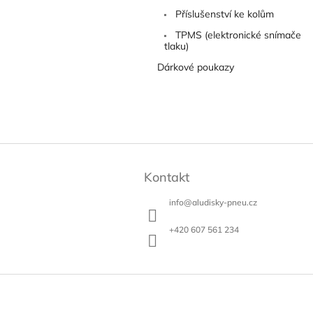
Příslušenství ke kolům
TPMS (elektronické snímače
tlaku)
Dárkové poukazy
Z
á
Kontakt
p
a
info
@
aludisky-pneu.cz
t
í
+420 607 561 234