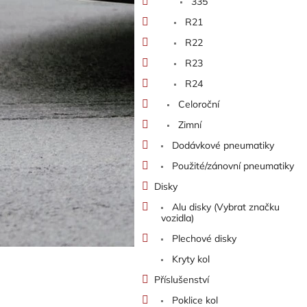
335
R21
R22
R23
R24
Celoroční
Zimní
Dodávkové pneumatiky
Použité/zánovní pneumatiky
Disky
Alu disky (Vybrat značku
vozidla)
Plechové disky
Kryty kol
Příslušenství
Poklice kol