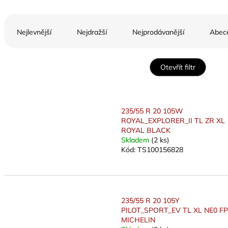
Ř
a
Nejlevnější
Nejdražší
Nejprodávanější
Abec
z
e
n
Otevřít filtr
í
p
V
r
ý
o
235/55 R 20 105W
p
d
ROYAL_EXPLORER_II TL ZR XL
i
u
ROYAL BLACK
s
k
Skladem
(2 ks)
p
Kód:
TS100156828
t
r
ů
o
d
u
235/55 R 20 105Y
k
PILOT_SPORT_EV TL XL NE0 FP
t
MICHELIN
ů