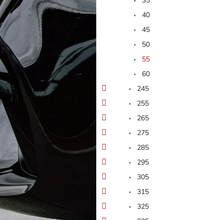
40
45
50
55
60
245
255
265
275
285
295
305
315
325