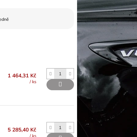
edně
1 464,31 Kč
/ ks
5 285,40 Kč
/ ks