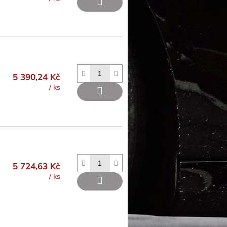
5 390,24 Kč
/ ks
5 724,63 Kč
/ ks