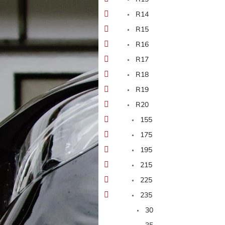
n
e
R14
l
R15
R16
R17
R18
R19
R20
155
175
195
215
225
235
30
35