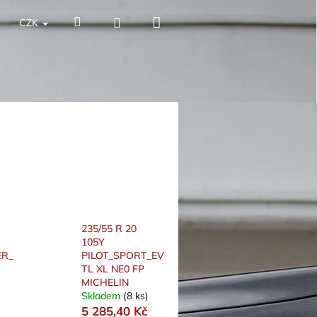
Nákupní
Hledat
Přihlášení
CZK
košík
235/55 R 20
105Y
R_II
PILOT_SPORT_EV
TL XL NE0 FP
MICHELIN
Skladem
(8 ks)
5 285,40 Kč