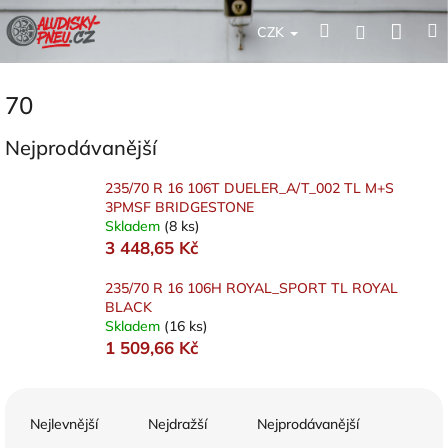
Přejít
Nák
Hledat
Přihlášení
na
CZK
obsah
koší
70
Nejprodávanější
235/70 R 16 106T DUELER_A/T_002 TL M+S
3PMSF BRIDGESTONE
Skladem
(8 ks)
3 448,65 Kč
235/70 R 16 106H ROYAL_SPORT TL ROYAL
BLACK
Skladem
(16 ks)
1 509,66 Kč
Ř
a
Nejlevnější
Nejdražší
Nejprodávanější
z