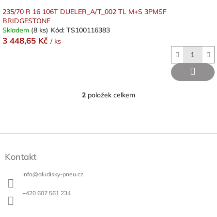
235/70 R 16 106T DUELER_A/T_002 TL M+S 3PMSF
BRIDGESTONE
Skladem
(8 ks)
Kód:
TS100116383
3 448,65 Kč
/ ks
2
položek celkem
O
v
l
á
d
Z
a
á
c
Kontakt
p
í
a
p
info
@
aludisky-pneu.cz
t
r
v
í
+420 607 561 234
k
y