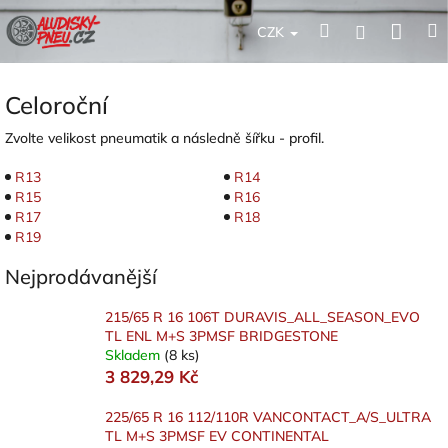
Přejít
Nák
Hledat
Přihlášení
na
CZK
obsah
koší
Celoroční
Zvolte velikost pneumatik a následně šířku - profil.
R13
R14
R15
R16
R17
R18
R19
Nejprodávanější
215/65 R 16 106T DURAVIS_ALL_SEASON_EVO
TL ENL M+S 3PMSF BRIDGESTONE
Skladem
(8 ks)
3 829,29 Kč
225/65 R 16 112/110R VANCONTACT_A/S_ULTRA
TL M+S 3PMSF EV CONTINENTAL