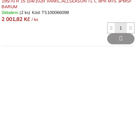
195/70 R 15 104/102R VANIS_ALLSEASON TL C 8PR M+S 3PMSF
BARUM
Skladem
(2 ks)
Kód:
TS100066098
2 001,82 Kč
/ ks