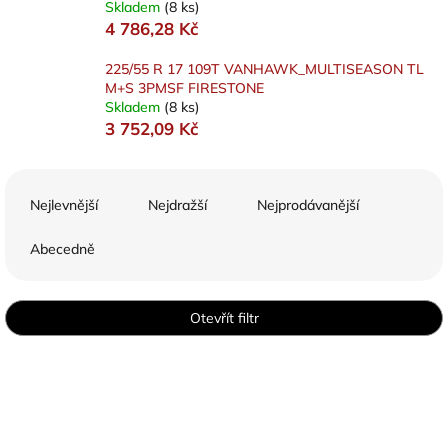
Skladem
(8 ks)
4 786,28 Kč
225/55 R 17 109T VANHAWK_MULTISEASON TL
M+S 3PMSF FIRESTONE
Skladem
(8 ks)
3 752,09 Kč
Ř
a
Nejlevnější
Nejdražší
Nejprodávanější
z
e
Abecedně
n
í
p
Otevřít filtr
r
o
V
d
ý
u
p
k
i
t