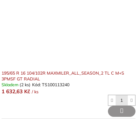
s
ů
p
r
o
d
u
k
t
ů
195/65 R 16 104/102R MAXMILER_ALL_SEASON_2 TL C M+S
3PMSF GT RADIAL
Skladem
(2 ks)
Kód:
TS100113240
1 632,63 Kč
/ ks