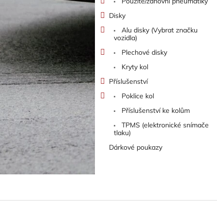
Použité/zánovní pneumatiky
Disky
Alu disky (Vybrat značku
vozidla)
Plechové disky
Kryty kol
Příslušenství
Poklice kol
Příslušenství ke kolům
TPMS (elektronické snímače
tlaku)
Dárkové poukazy
Z
á