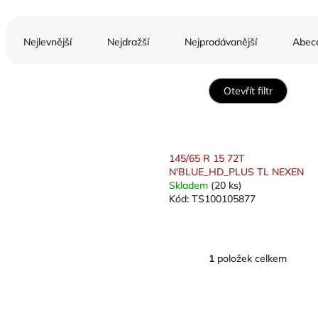
Ř
a
Nejlevnější
Nejdražší
Nejprodávanější
Abec
z
e
n
Otevřít filtr
í
p
V
r
ý
o
p
145/65 R 15 72T
d
i
N'BLUE_HD_PLUS TL NEXEN
u
s
Skladem
(20 ks)
k
Kód:
TS100105877
p
t
r
ů
o
d
1
položek celkem
u
O
v
k
l
t
á
ů
d