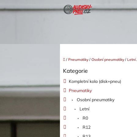
Přejít
na
obsah
Domů
/
Pneumatiky
/
Osobní pneumatiky
/
Letní
P
Kategorie
o
Přeskočit
kategorie
s
Kompletní kola (disk+pneu)
t
Pneumatiky
r
a
Osobní pneumatiky
n
Letní
n
í
R0
p
R12
a
R13