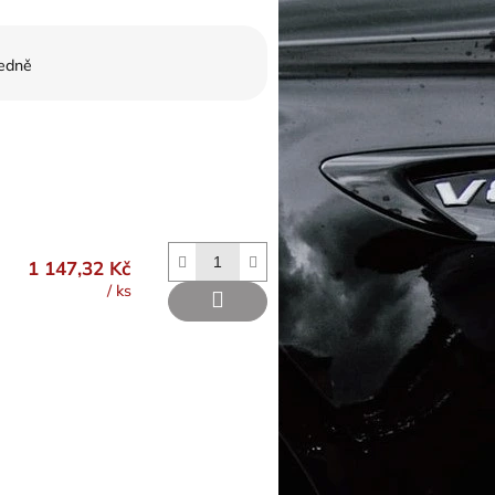
edně
1 147,32 Kč
/ ks