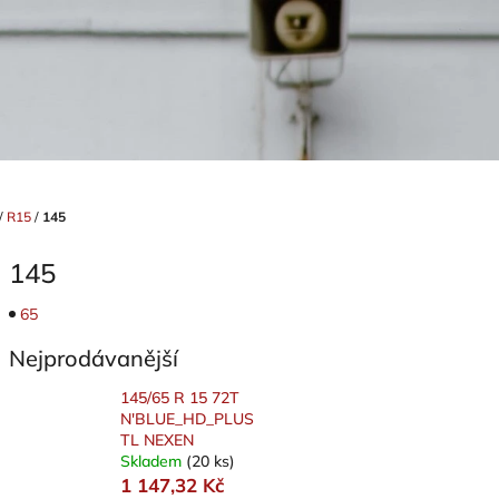
/
R15
/
145
145
65
Nejprodávanější
145/65 R 15 72T
N'BLUE_HD_PLUS
TL NEXEN
Skladem
(20 ks)
1 147,32 Kč