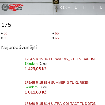
Přejít
Nák
Hledat
Přihlášení
na
CZK
obsah
koší
175
50
55
60
65
Nejprodávanější
175/65 R 15 84H BRAVURIS_6 TL EV BARUM
Skladem
(2 ks)
1 423,06 Kč
175/65 R 15 88H SUMMER_3 TL XL RIKEN
Skladem
(8 ks)
1 011,68 Kč
175/60 R 15 81H ULTRA_CONTACT TL DOT23