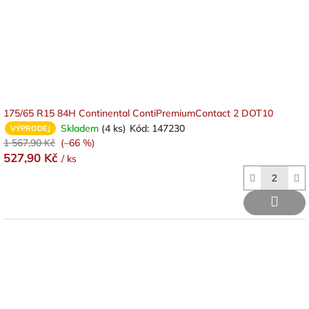
d
u
k
t
ů
175/65 R15 84H Continental ContiPremiumContact 2 DOT10
Skladem
(4 ks)
Kód:
147230
VÝPRODEJ
1 567,90 Kč
(–66 %)
527,90 Kč
/ ks