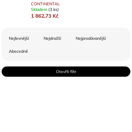
CONTINENTAL
Skladem
(3 ks)
1 862,73 Kč
Ř
a
Nejlevnější
Nejdražší
Nejprodávanější
z
e
Abecedně
n
í
p
Otevřít filtr
r
o
V
d
ý
u
p
k
i
t
s
ů
p
r
o