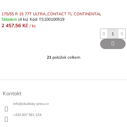
175/55 R 15 77T ULTRA_CONTACT TL CONTINENTAL
Skladem
(4 ks)
Kód:
TS100100519
2 457,56 Kč
/ ks
21
položek celkem
O
v
l
á
d
Z
a
á
c
Kontakt
p
í
a
p
info
@
aludisky-pneu.cz
t
r
v
í
+420 607 561 234
k
y