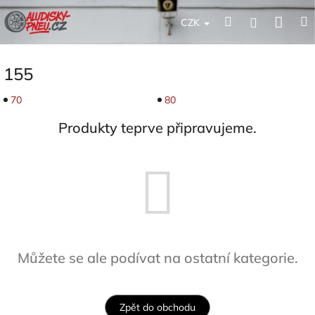
Přejít
Nák
Hledat
Přihlášení
na
CZK
obsah
koší
155
70
80
Produkty teprve připravujeme.
Můžete se ale podívat na ostatní kategorie.
Zpět do obchodu