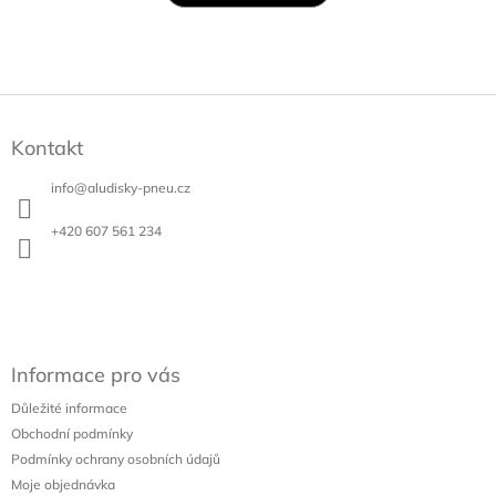
Z
á
Kontakt
p
a
info
@
aludisky-pneu.cz
t
í
+420 607 561 234
Informace pro vás
Důležité informace
Obchodní podmínky
Podmínky ochrany osobních údajů
Moje objednávka