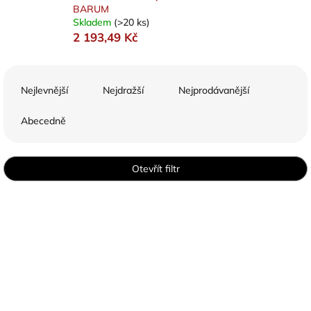
BARUM
Skladem
(>20 ks)
2 193,49 Kč
Ř
a
Nejlevnější
Nejdražší
Nejprodávanější
z
e
Abecedně
n
í
p
Otevřít filtr
r
o
V
d
ý
u
p
k
i
t
s
ů
p
r
o