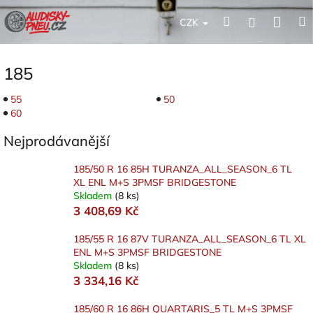
Přejít
Nák
Hledat
Přihlášení
na
CZK
obsah
koší
185
55
50
60
Nejprodávanější
185/50 R 16 85H TURANZA_ALL_SEASON_6 TL
XL ENL M+S 3PMSF BRIDGESTONE
Skladem
(8 ks)
3 408,69 Kč
185/55 R 16 87V TURANZA_ALL_SEASON_6 TL XL
ENL M+S 3PMSF BRIDGESTONE
Skladem
(8 ks)
3 334,16 Kč
185/60 R 16 86H QUARTARIS_5 TL M+S 3PMSF