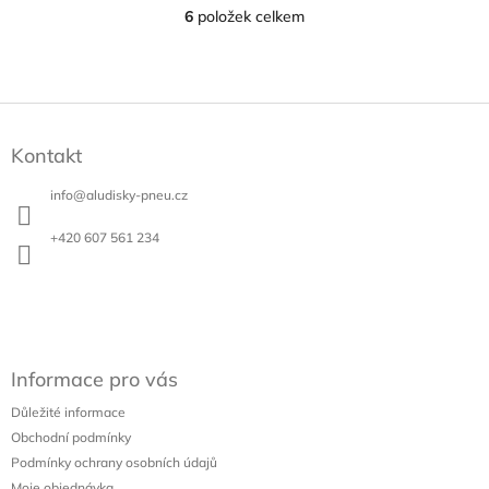
6
položek celkem
O
v
l
á
d
Z
a
á
c
Kontakt
p
í
a
p
info
@
aludisky-pneu.cz
t
r
v
í
+420 607 561 234
k
y
v
ý
p
i
s
Informace pro vás
u
Důležité informace
Obchodní podmínky
Podmínky ochrany osobních údajů
Moje objednávka