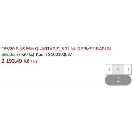
d
u
k
t
ů
185/60 R 16 86H QUARTARIS_5 TL M+S 3PMSF BARUM
Skladem
(>20 ks)
Kód:
TS100100537
2 193,49 Kč
/ ks