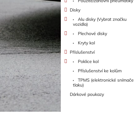
Použité/zánovní pneumatiky
Disky
Alu disky (Vybrat značku
vozidla)
Plechové disky
Kryty kol
Příslušenství
Poklice kol
Příslušenství ke kolům
TPMS (elektronické snímače
tlaku)
Dárkové poukazy