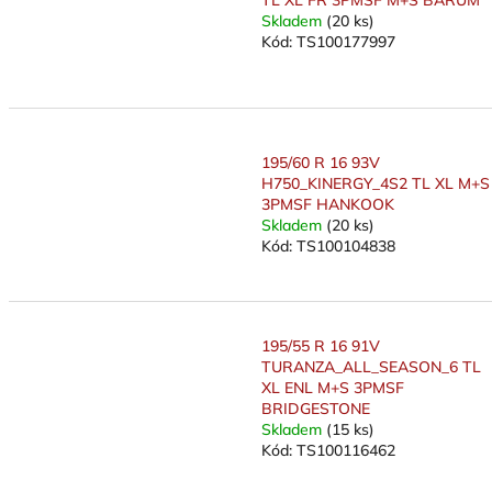
TL XL FR 3PMSF M+S BARUM
Skladem
(20 ks)
Kód:
TS100177997
195/60 R 16 93V
H750_KINERGY_4S2 TL XL M+S
3PMSF HANKOOK
Skladem
(20 ks)
Kód:
TS100104838
195/55 R 16 91V
TURANZA_ALL_SEASON_6 TL
XL ENL M+S 3PMSF
BRIDGESTONE
Skladem
(15 ks)
Kód:
TS100116462