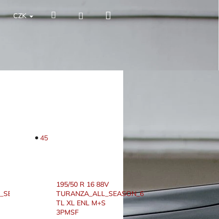
Nákupní
Hledat
Přihlášení
CZK
košík
45
195/50 R 16 88V
_SEASON_SF_3
TURANZA_ALL_SEASON_6
TL XL ENL M+S
3PMSF