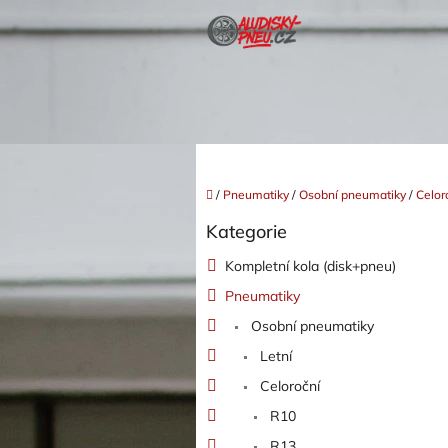
Přejít
na
obsah
Domů
/
Pneumatiky
/
Osobní pneumatiky
/
Celor
P
Kategorie
o
Přeskočit
kategorie
s
Kompletní kola (disk+pneu)
t
Pneumatiky
r
a
Osobní pneumatiky
n
Letní
n
í
Celoroční
p
R10
a
R13