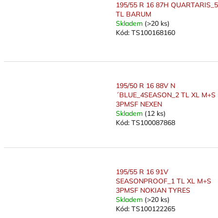
k
195/55 R 16 87H QUARTARIS_5
t
TL BARUM
ů
Skladem
(>20 ks)
Kód:
TS100168160
195/50 R 16 88V N
´BLUE_4SEASON_2 TL XL M+S
3PMSF NEXEN
Skladem
(12 ks)
Kód:
TS100087868
195/55 R 16 91V
SEASONPROOF_1 TL XL M+S
3PMSF NOKIAN TYRES
Skladem
(>20 ks)
Kód:
TS100122265