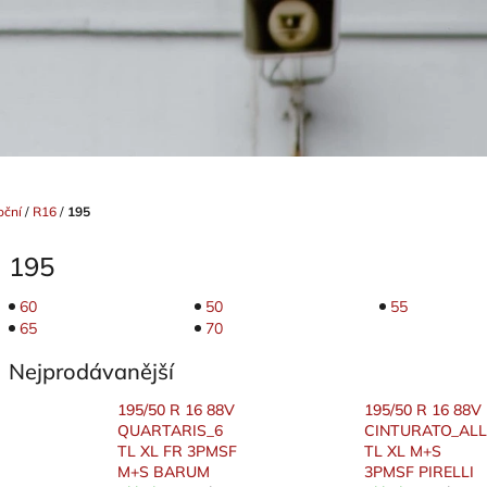
oční
/
R16
/
195
195
60
50
55
65
70
Nejprodávanější
195/50 R 16 88V
195/50 R 16 88V
QUARTARIS_6
CINTURATO_ALL
TL XL FR 3PMSF
TL XL M+S
M+S BARUM
3PMSF PIRELLI