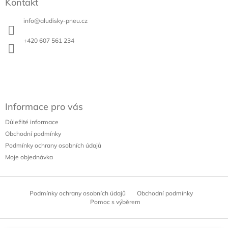
r
Kontakt
p
v
a
k
info
@
aludisky-pneu.cz
t
y
í
v
+420 607 561 234
ý
p
i
s
u
Informace pro vás
Důležité informace
Obchodní podmínky
Podmínky ochrany osobních údajů
Moje objednávka
Podmínky ochrany osobních údajů
Obchodní podmínky
Pomoc s výběrem