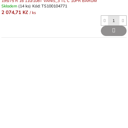
195/75 R 16 110/108T VANIS_3 TL C 10PR BARUM
Skladem
(14 ks)
Kód:
TS100104771
2 074,71 Kč
/ ks