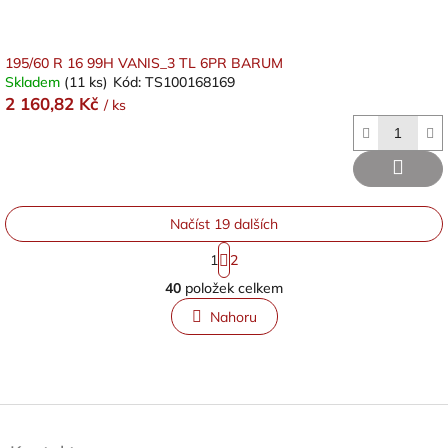
195/60 R 16 99H VANIS_3 TL 6PR BARUM
Skladem
(11 ks)
Kód:
TS100168169
2 160,82 Kč
/ ks
Načíst 19 dalších
S
1
2
t
O
r
40
položek celkem
v
á
l
n
Nahoru
á
k
o
d
v
a
á
c
n
í
Z
í
p
á