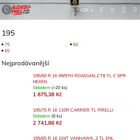
Přejít
Nák
Hledat
Přihlášení
na
CZK
obsah
koší
195
75
60
65
Nejprodávanější
195/60 R 16 99/97H ROADIAN_CT8 TL C 6PR
NEXEN
Skladem
(>20 ks)
1 875,38 Kč
195/75 R 16 110R CARRIER TL PIRELLI
Skladem
(8 ks)
2 741,86 Kč
195/65 R 16 104T VANHAWK_3 TL ENL