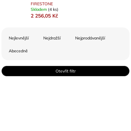
FIRESTONE
Skladem
(4 ks)
2 256,05 Kč
Ř
a
Nejlevnější
Nejdražší
Nejprodávanější
z
e
Abecedně
n
í
p
Otevřít filtr
r
o
V
d
ý
u
p
k
i
t
s
ů
p
r
o