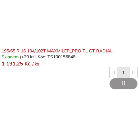
d
u
k
t
ů
195/65 R 16 104/102T MAXMILER_PRO TL GT RADIAL
Skladem
(>20 ks)
Kód:
TS100155848
1 191,25 Kč
/ ks