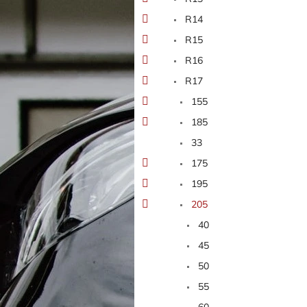
n
e
R14
l
R15
R16
R17
155
185
33
175
195
205
40
45
50
55
60