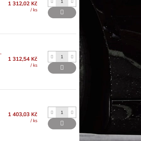
1 312,02 Kč
/ ks
L
1 312,54 Kč
/ ks
1 403,03 Kč
/ ks