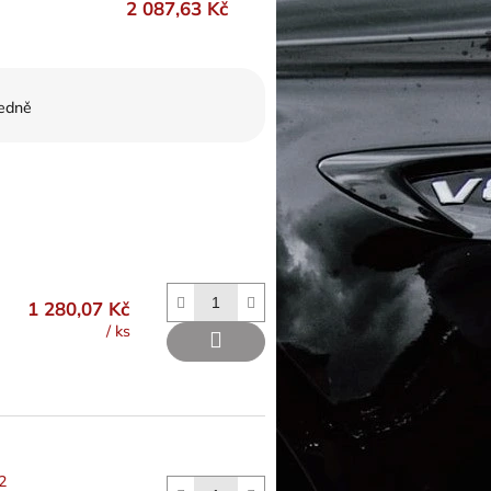
2 087,63 Kč
edně
1 280,07 Kč
/ ks
2