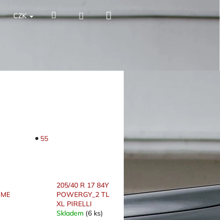
Nákupní
Hledat
Přihlášení
CZK
košík
55
205/40 R 17 84Y
METRIC_6
POWERGY_2 TL
XL PIRELLI
Skladem
(6 ks)