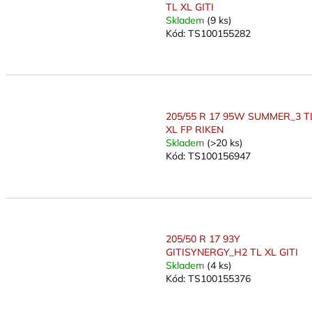
t
TL XL GITI
ů
Skladem
(9 ks)
Kód:
TS100155282
205/55 R 17 95W SUMMER_3 T
XL FP RIKEN
Skladem
(>20 ks)
Kód:
TS100156947
205/50 R 17 93Y
GITISYNERGY_H2 TL XL GITI
Skladem
(4 ks)
Kód:
TS100155376