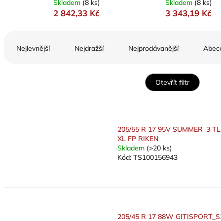
Skladem
(8 ks)
Skladem
(8 ks)
2 842,33 Kč
3 343,19 Kč
Ř
a
Nejlevnější
Nejdražší
Nejprodávanější
Abec
z
e
n
Otevřít filtr
í
p
V
r
ý
o
p
205/55 R 17 95V SUMMER_3 TL
d
i
XL FP RIKEN
u
s
Skladem
(>20 ks)
k
Kód:
TS100156943
p
t
r
ů
o
d
u
k
205/45 R 17 88W GITISPORT_S