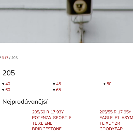
/
R17
/
205
205
40
45
50
60
65
Nejprodávanější
205/50 R 17 93Y
205/55 R 17 95Y
POTENZA_SPORT_EVO
EAGLE_F1_ASYM
TL XL ENL
TL XL * ZR
BRIDGESTONE
GOODYEAR