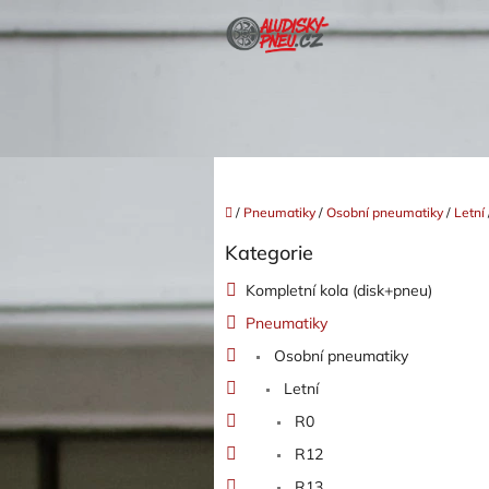
Přejít
na
obsah
Domů
/
Pneumatiky
/
Osobní pneumatiky
/
Letní
P
Kategorie
o
Přeskočit
kategorie
s
Kompletní kola (disk+pneu)
t
Pneumatiky
r
a
Osobní pneumatiky
n
Letní
n
í
R0
p
R12
a
R13