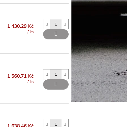
1 430,29 Kč
/ ks
1 560,71 Kč
/ ks
1 638,46 Kč