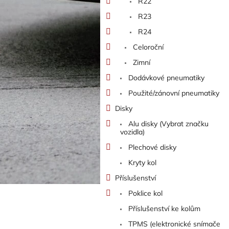
R22
R23
R24
Celoroční
Zimní
Dodávkové pneumatiky
Použité/zánovní pneumatiky
Disky
Alu disky (Vybrat značku
vozidla)
Plechové disky
Kryty kol
Příslušenství
Poklice kol
Příslušenství ke kolům
TPMS (elektronické snímače