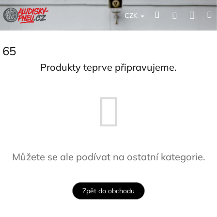
Přejít
Nák
Hledat
Přihlášení
na
CZK
obsah
koší
65
Produkty teprve připravujeme.
Můžete se ale podívat na ostatní kategorie.
Zpět do obchodu