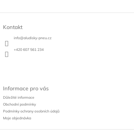
Z
á
Kontakt
p
a
info
@
aludisky-pneu.cz
t
í
+420 607 561 234
Informace pro vás
Důležité informace
Obchodní podmínky
Podmínky ochrany osobních údajů
Moje objednávka