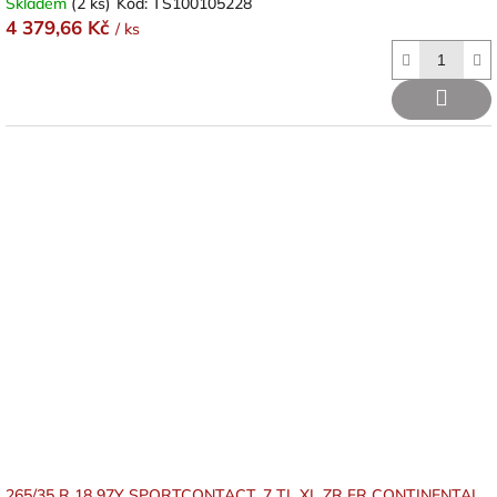
Skladem
(2 ks)
Kód:
TS100105228
4 379,66 Kč
/ ks
265/35 R 18 97Y SPORTCONTACT_7 TL XL ZR FR CONTINENTAL