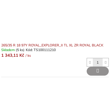
o
d
u
k
t
ů
265/35 R 18 97Y ROYAL_EXPLORER_II TL XL ZR ROYAL BLACK
Skladem
(5 ks)
Kód:
TS100111210
1 343,11 Kč
/ ks