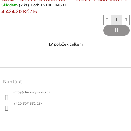
Skladem
(2 ks)
Kód:
TS100104631
4 424,20 Kč
/ ks
17
položek celkem
O
v
l
á
d
Z
a
á
c
Kontakt
p
í
a
p
info
@
aludisky-pneu.cz
t
r
v
í
+420 607 561 234
k
y
v
ý
p