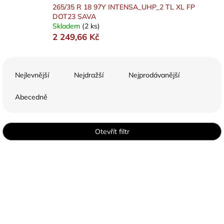
265/35 R 18 97Y INTENSA_UHP_2 TL XL FP
DOT23 SAVA
Skladem
(2 ks)
2 249,66 Kč
Ř
a
Nejlevnější
Nejdražší
Nejprodávanější
z
e
Abecedně
n
í
p
Otevřít filtr
r
o
V
d
ý
u
p
k
i
t
s
ů
p
r