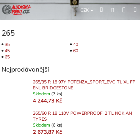
Přejít
Nák
Hledat
Přihlášení
na
CZK
obsah
koší
265
35
40
45
60
65
Nejprodávanější
265/35 R 18 97Y POTENZA_SPORT_EVO TL XL FP
ENL BRIDGESTONE
Skladem
(7 ks)
4 244,73 Kč
265/60 R 18 110V POWERPROOF_2 TL NOKIAN
TYRES
Skladem
(6 ks)
2 673,87 Kč