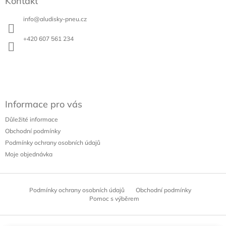
Kontakt
p
v
a
k
info
@
aludisky-pneu.cz
t
y
í
v
+420 607 561 234
ý
p
i
s
u
Informace pro vás
Důležité informace
Obchodní podmínky
Podmínky ochrany osobních údajů
Moje objednávka
Podmínky ochrany osobních údajů
Obchodní podmínky
Pomoc s výběrem