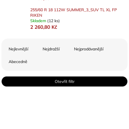
255/60 R 18 112W SUMMER_3_SUV TL XL FP
RIKEN
Skladem
(12 ks)
2 260,80 Kč
Ř
a
Nejlevnější
Nejdražší
Nejprodávanější
z
e
Abecedně
n
í
p
Otevřít filtr
r
o
V
d
ý
u
p
k
i
t
s
ů
p