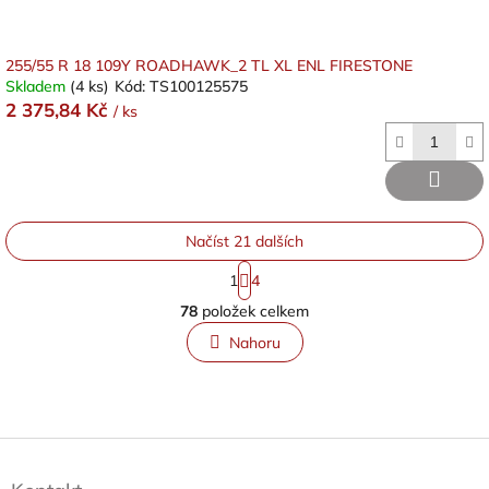
255/55 R 18 109Y ROADHAWK_2 TL XL ENL FIRESTONE
Skladem
(4 ks)
Kód:
TS100125575
2 375,84 Kč
/ ks
Načíst 21 dalších
S
1
4
t
O
r
78
položek celkem
v
á
l
n
Nahoru
á
k
o
d
v
a
á
c
n
í
Z
í
p
á
r