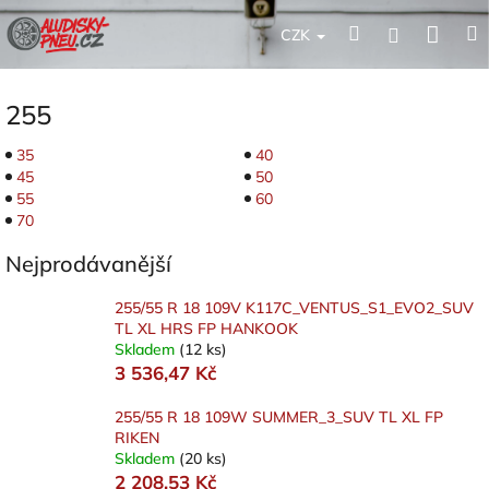
Přejít
Nák
Hledat
Přihlášení
na
CZK
obsah
koší
255
35
40
45
50
55
60
70
Nejprodávanější
255/55 R 18 109V K117C_VENTUS_S1_EVO2_SUV
TL XL HRS FP HANKOOK
Skladem
(12 ks)
3 536,47 Kč
255/55 R 18 109W SUMMER_3_SUV TL XL FP
RIKEN
Skladem
(20 ks)
2 208,53 Kč