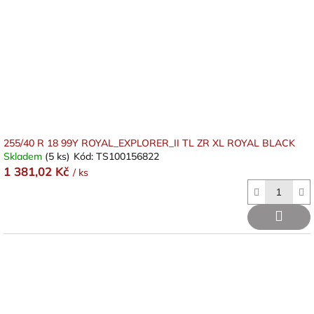
r
o
d
u
k
t
ů
255/40 R 18 99Y ROYAL_EXPLORER_II TL ZR XL ROYAL BLACK
Skladem
(5 ks)
Kód:
TS100156822
1 381,02 Kč
/ ks