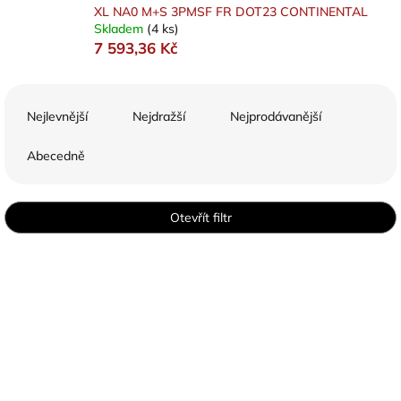
XL NA0 M+S 3PMSF FR DOT23 CONTINENTAL
Skladem
(4 ks)
7 593,36 Kč
Ř
a
Nejlevnější
Nejdražší
Nejprodávanější
z
e
Abecedně
n
í
p
Otevřít filtr
r
o
V
d
ý
u
p
k
i
t
s
ů
p
r
o