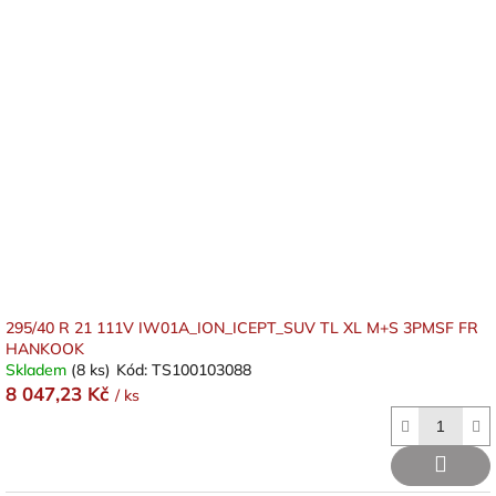
295/40 R 21 111V IW01A_ION_ICEPT_SUV TL XL M+S 3PMSF FR
HANKOOK
Skladem
(8 ks)
Kód:
TS100103088
8 047,23 Kč
/ ks