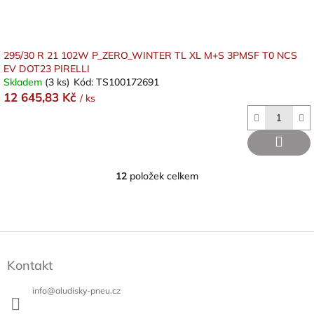
295/30 R 21 102W P_ZERO_WINTER TL XL M+S 3PMSF T0 NCS
EV DOT23 PIRELLI
Skladem
(3 ks)
Kód:
TS100172691
12 645,83 Kč
/ ks
12
položek celkem
O
v
l
á
d
Z
a
á
c
Kontakt
p
í
a
p
info
@
aludisky-pneu.cz
t
r