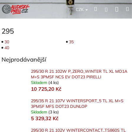
Přejít
Nák
Hledat
Přihlášení
na
CZK
obsah
koší
295
30
35
40
Nejprodávanější
295/30 R 21 102W P_ZERO_WINTER TL XL MO1A
M+S 3PMSF NCS EV DOT23 PIRELLI
Skladem
(4 ks)
10 725,20 Kč
295/35 R 21 107V WINTERSPORT_5 TL XL M+S
3PMSF MFS DOT23 DUNLOP
Skladem
(3 ks)
5 329,32 Kč
295/30 R 21 102V WINTERCONTACT_TS860S TL