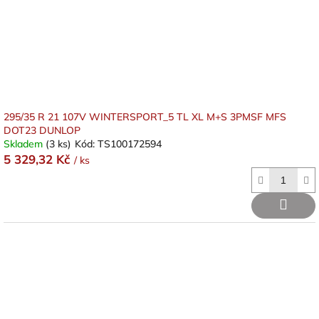
d
u
k
t
ů
295/35 R 21 107V WINTERSPORT_5 TL XL M+S 3PMSF MFS
DOT23 DUNLOP
Skladem
(3 ks)
Kód:
TS100172594
5 329,32 Kč
/ ks