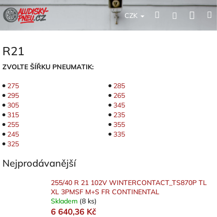
Přejít
Nák
Hledat
Přihlášení
na
CZK
obsah
koší
R21
ZVOLTE ŠÍŘKU PNEUMATIK:
275
285
295
265
305
345
315
235
255
355
245
335
325
Nejprodávanější
255/40 R 21 102V WINTERCONTACT_TS870P TL
XL 3PMSF M+S FR CONTINENTAL
Skladem
(8 ks)
6 640,36 Kč