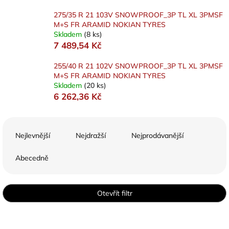
275/35 R 21 103V SNOWPROOF_3P TL XL 3PMSF
M+S FR ARAMID NOKIAN TYRES
Skladem
(8 ks)
7 489,54 Kč
255/40 R 21 102V SNOWPROOF_3P TL XL 3PMSF
M+S FR ARAMID NOKIAN TYRES
Skladem
(20 ks)
6 262,36 Kč
Ř
a
Nejlevnější
Nejdražší
Nejprodávanější
z
e
Abecedně
n
í
p
Otevřít filtr
r
o
V
d
ý