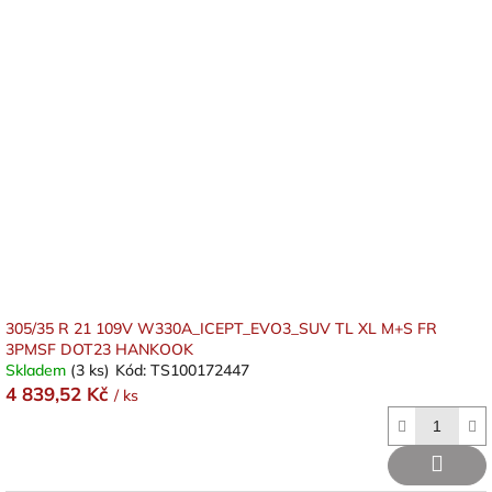
u
p
k
i
t
s
ů
p
r
o
d
u
k
t
ů
305/35 R 21 109V W330A_ICEPT_EVO3_SUV TL XL M+S FR
3PMSF DOT23 HANKOOK
Skladem
(3 ks)
Kód:
TS100172447
4 839,52 Kč
/ ks