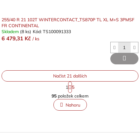
255/40 R 21 102T WINTERCONTACT_TS870P TL XL M+S 3PMSF
FR CONTINENTAL
Skladem
(8 ks)
Kód:
TS100091333
6 479,31 Kč
/ ks
Načíst 21 dalších
S
1
5
t
O
r
95
položek celkem
v
á
l
n
Nahoru
á
k
o
d
v
a
á
c
n
í
Z
í