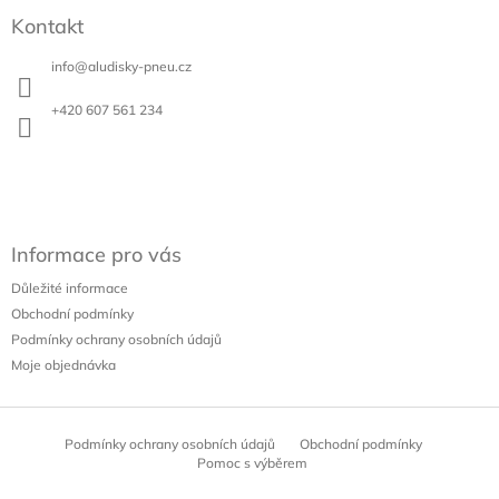
p
á
r
Kontakt
p
v
a
k
info
@
aludisky-pneu.cz
t
y
í
v
+420 607 561 234
ý
p
i
s
u
Informace pro vás
Důležité informace
Obchodní podmínky
Podmínky ochrany osobních údajů
Moje objednávka
Podmínky ochrany osobních údajů
Obchodní podmínky
Pomoc s výběrem