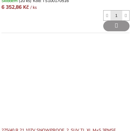
Skladem
(20 ks)
Kód:
TS100170516
6 352,86 Kč
/ ks
275/40 R 21 107V SNOWPROOF_2_SUV TL XL M+S 3PMSF