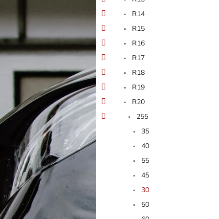
n
e
R14
l
R15
R16
R17
R18
R19
R20
255
35
40
55
45
30
50
60