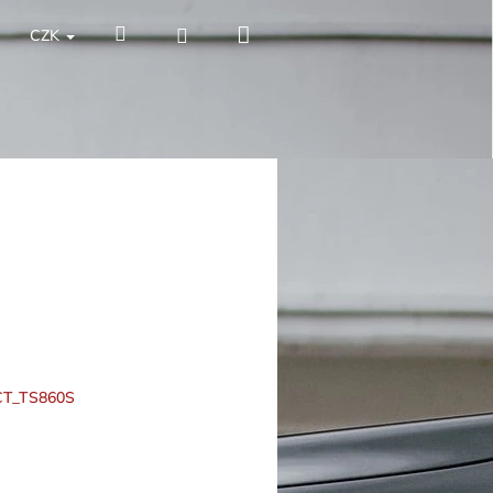
Nákupní
Hledat
Přihlášení
CZK
košík
T_TS860S