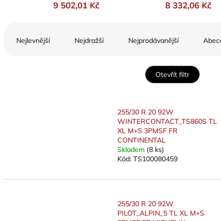
9 502,01 Kč
8 332,06 Kč
Ř
a
Nejlevnější
Nejdražší
Nejprodávanější
Abec
z
e
n
Otevřít filtr
í
p
V
r
ý
255/30 R 20 92W
o
p
WINTERCONTACT_TS860S TL
d
i
XL M+S 3PMSF FR
u
s
CONTINENTAL
k
Skladem
(8 ks)
p
t
Kód:
TS100080459
r
ů
o
d
u
255/30 R 20 92W
k
PILOT_ALPIN_5 TL XL M+S
t