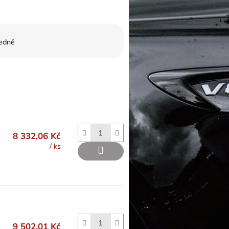
edně
8 332,06 Kč
/ ks
9 502,01 Kč