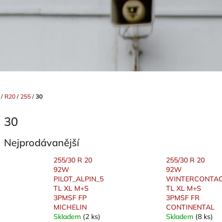
/
R20
/
255
/
30
30
Nejprodávanější
255/30 R 20
255/30 R 20
92W
92W
PILOT_ALPIN_5
WINTERCONTAC
TL XL M+S
TL XL M+S
3PMSF FP
3PMSF FR
MICHELIN
CONTINENTAL
Skladem
(2 ks)
Skladem
(8 ks)