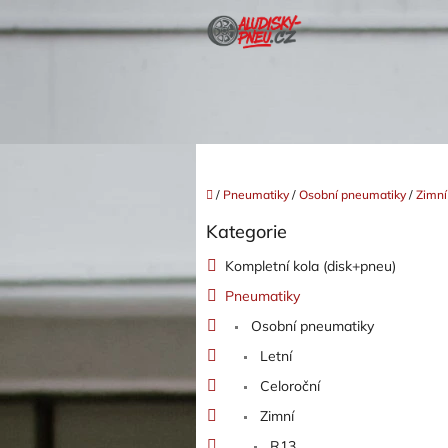
Přejít
na
obsah
Domů
/
Pneumatiky
/
Osobní pneumatiky
/
Zimní
P
Kategorie
o
Přeskočit
kategorie
s
Kompletní kola (disk+pneu)
t
Pneumatiky
r
a
Osobní pneumatiky
n
Letní
n
í
Celoroční
p
Zimní
a
R13