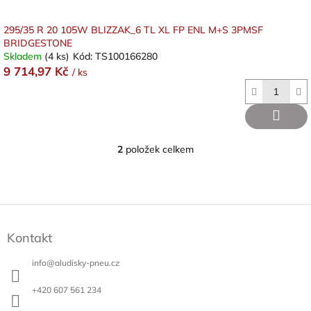
295/35 R 20 105W BLIZZAK_6 TL XL FP ENL M+S 3PMSF
BRIDGESTONE
Skladem
(4 ks)
Kód:
TS100166280
9 714,97 Kč
/ ks
2
položek celkem
O
v
l
á
d
Z
a
á
c
Kontakt
p
í
a
p
info
@
aludisky-pneu.cz
t
r
v
í
+420 607 561 234
k