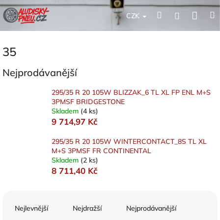
Přejít
Nák
Hledat
Přihlášení
na
CZK
obsah
koší
35
Nejprodávanější
295/35 R 20 105W BLIZZAK_6 TL XL FP ENL M+S
3PMSF BRIDGESTONE
Skladem
(4 ks)
9 714,97 Kč
295/35 R 20 105W WINTERCONTACT_8S TL XL
M+S 3PMSF FR CONTINENTAL
Skladem
(2 ks)
8 711,40 Kč
Ř
a
Nejlevnější
Nejdražší
Nejprodávanější
z