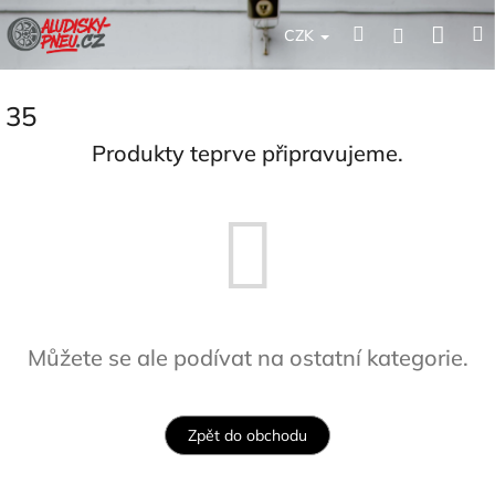
Přejít
Nák
Hledat
Přihlášení
na
CZK
obsah
koší
35
Produkty teprve připravujeme.
Můžete se ale podívat na ostatní kategorie.
Zpět do obchodu