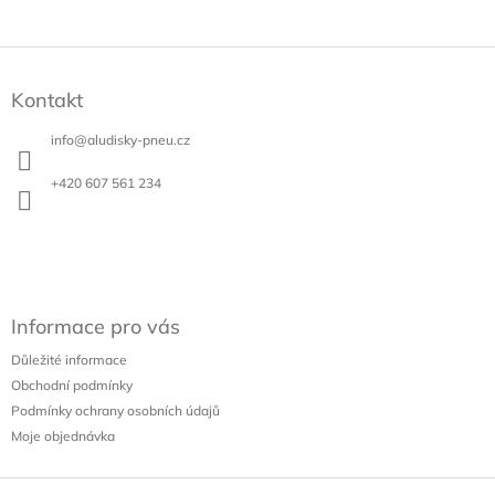
Z
á
Kontakt
p
a
info
@
aludisky-pneu.cz
t
í
+420 607 561 234
Informace pro vás
Důležité informace
Obchodní podmínky
Podmínky ochrany osobních údajů
Moje objednávka