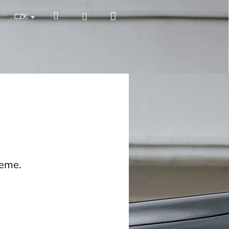
Nákupní
Hledat
Přihlášení
CZK
košík
jeme.