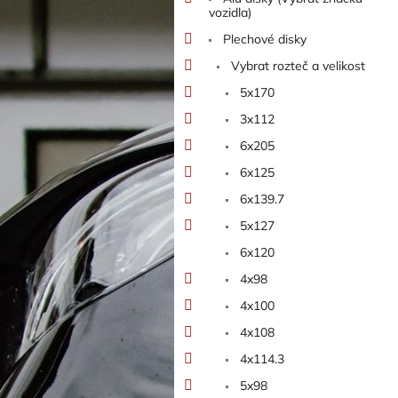
n
vozidla)
e
Plechové disky
l
Vybrat rozteč a velikost
5x170
3x112
6x205
6x125
6x139.7
5x127
6x120
4x98
4x100
4x108
4x114.3
5x98