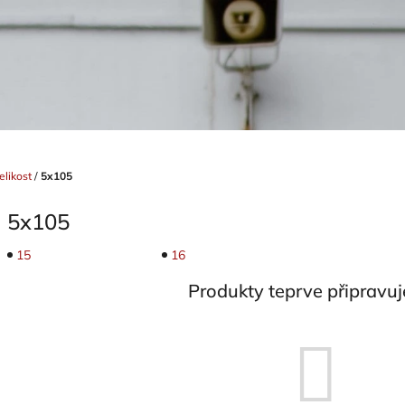
elikost
/
5x105
5x105
15
16
Produkty teprve připravu