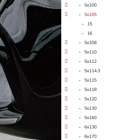
5x100
5x105
15
16
5x108
5x110
5x112
5x114.3
5x115
5x118
5x120
5x130
5x160
6x130
6x170