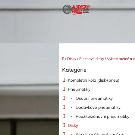
Přejít
na
obsah
Domů
/
Disky
/
Plechové disky
/
Vybrat rozteč a v
P
Kategorie
o
Přeskočit
kategorie
s
Kompletní kola (disk+pneu)
t
Pneumatiky
r
a
Osobní pneumatiky
n
Dodávkové pneumatiky
n
í
Použité/zánovní pneumatiky
p
Disky
a
Alu disky (Vybrat značku