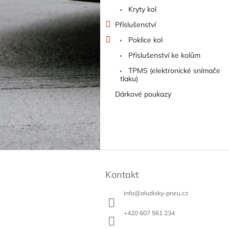
Kryty kol
Příslušenství
Poklice kol
Příslušenství ke kolům
TPMS (elektronické snímače
tlaku)
Dárkové poukazy
Z
á
Kontakt
p
a
info
@
aludisky-pneu.cz
t
í
+420 607 561 234