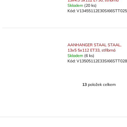
13x4.5 5x112 ET30, stříbrná
Skladem
(20 ks)
Kód:
V13455112E30SI66STT025
AANHANGER STAAL STAAL,
13x5 5x112 ET33, stříbrná
Skladem
(6 ks)
Kód:
V13505112E33SI66STT028
13
položek celkem
O
v
l
á
d
a
c
í