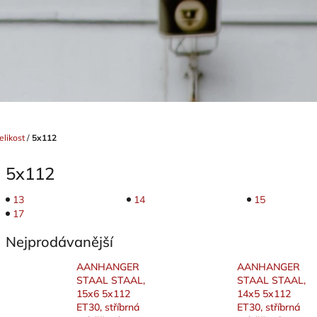
elikost
/
5x112
5x112
13
14
15
17
Nejprodávanější
AANHANGER
AANHANGER
STAAL STAAL,
STAAL STAAL,
15x6 5x112
14x5 5x112
ET30, stříbrná
ET30, stříbrná