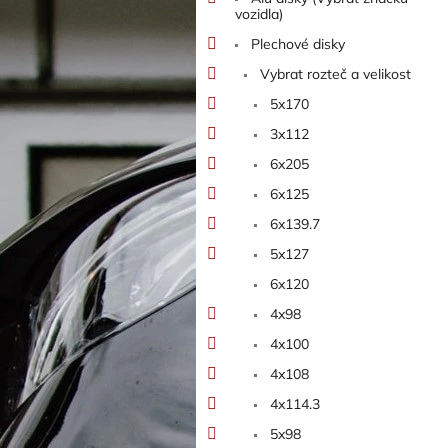
n
vozidla)
e
Plechové disky
l
Vybrat rozteč a velikost
5x170
3x112
6x205
6x125
6x139.7
5x127
6x120
4x98
4x100
4x108
4x114.3
5x98