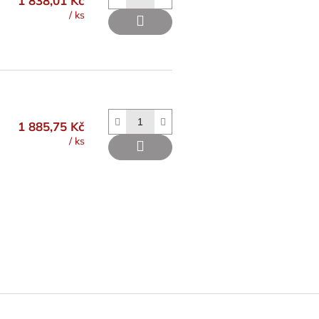
1 838,01 Kč
/ ks
1 885,75 Kč
/ ks