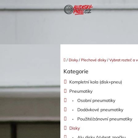
Přejít
na
obsah
Domů
/
Disky
/
Plechové disky
/
Vybrat rozteč a v
P
Kategorie
o
Přeskočit
kategorie
s
Kompletní kola (disk+pneu)
t
Pneumatiky
r
a
Osobní pneumatiky
n
Dodávkové pneumatiky
n
í
Použité/zánovní pneumatiky
p
Disky
a
Alu disky (Vybrat značku