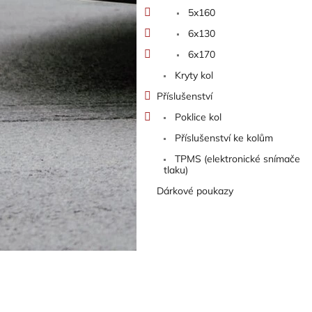
5x160
6x130
6x170
Kryty kol
Příslušenství
Poklice kol
Příslušenství ke kolům
TPMS (elektronické snímače
tlaku)
Dárkové poukazy