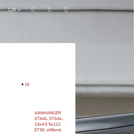
Nákupní
Hledat
Přihlášení
CZK
košík
16
AANHANGER
STAAL STAAL,
13x4.5 5x112
ET30, stříbrná