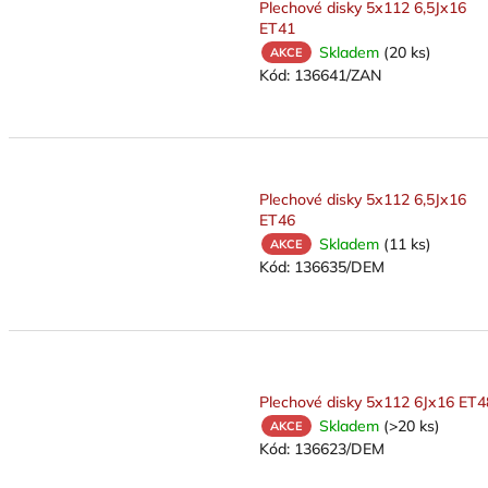
k
Plechové disky 5x112 6,5Jx16
t
ET41
ů
Skladem
(20 ks)
AKCE
Kód:
136641/ZAN
Plechové disky 5x112 6,5Jx16
ET46
Skladem
(11 ks)
AKCE
Kód:
136635/DEM
Plechové disky 5x112 6Jx16 ET4
Skladem
(>20 ks)
AKCE
Kód:
136623/DEM