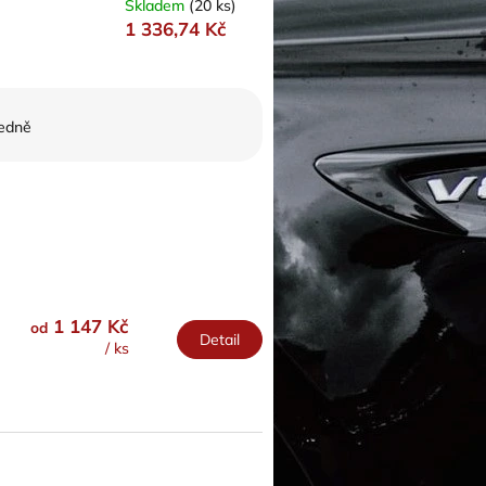
Skladem
(20 ks)
1 336,74 Kč
edně
1 147 Kč
od
Detail
/ ks