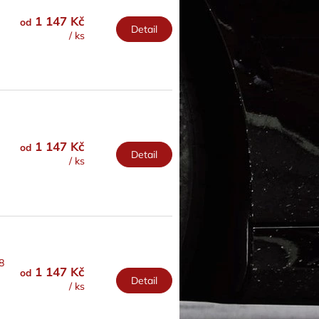
1 147 Kč
od
Detail
/ ks
1 147 Kč
od
Detail
/ ks
8
1 147 Kč
od
Detail
/ ks