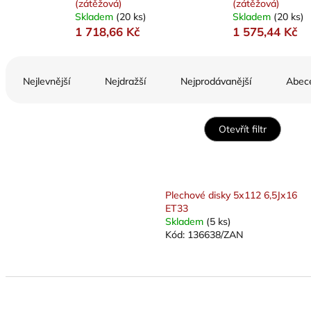
(zátěžová)
(zátěžová)
Skladem
(20 ks)
Skladem
(20 ks)
1 718,66 Kč
1 575,44 Kč
Ř
a
Nejlevnější
Nejdražší
Nejprodávanější
Abec
z
e
n
Otevřít filtr
í
p
V
r
ý
o
p
Plechové disky 5x112 6,5Jx16
d
i
ET33
u
s
Skladem
(5 ks)
k
Kód:
136638/ZAN
p
t
r
ů
o
d
u