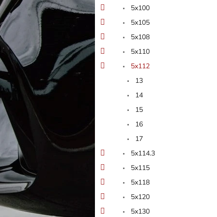
5x100
5x105
5x108
5x110
5x112
13
14
15
16
17
5x114.3
5x115
5x118
5x120
5x130