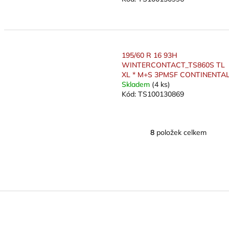
195/60 R 16 93H
WINTERCONTACT_TS860S TL
XL * M+S 3PMSF CONTINENTA
Skladem
(4 ks)
Kód:
TS100130869
8
položek celkem
O
v
l
á
d
a
c
í
p
r