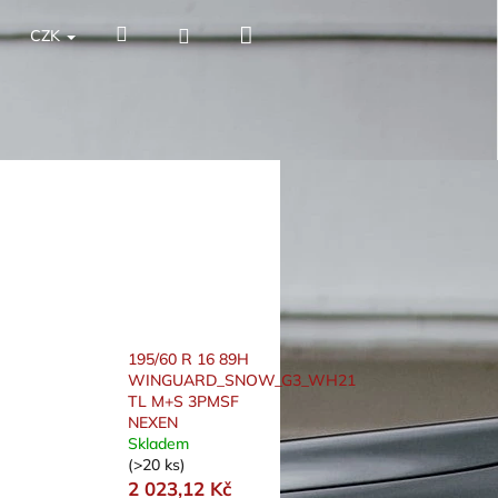
Nákupní
Hledat
Přihlášení
CZK
košík
195/60 R 16 89H
WINGUARD_SNOW_G3_WH21
TL M+S 3PMSF
NEXEN
Skladem
(>20 ks)
2 023,12 Kč