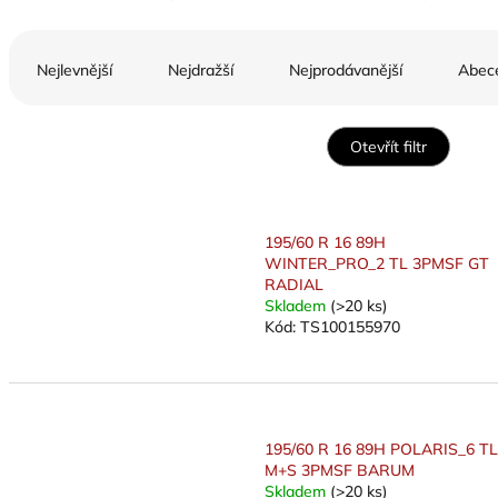
Ř
a
Nejlevnější
Nejdražší
Nejprodávanější
Abec
z
e
n
Otevřít filtr
í
p
V
r
ý
o
195/60 R 16 89H
p
d
WINTER_PRO_2 TL 3PMSF GT
i
u
RADIAL
s
k
Skladem
(>20 ks)
p
Kód:
TS100155970
t
r
ů
o
d
u
k
195/60 R 16 89H POLARIS_6 TL
t
M+S 3PMSF BARUM
ů
Skladem
(>20 ks)