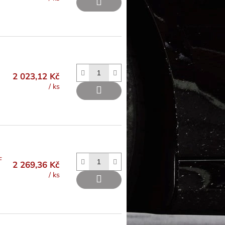
2 023,12 Kč
/ ks
F
2 269,36 Kč
/ ks