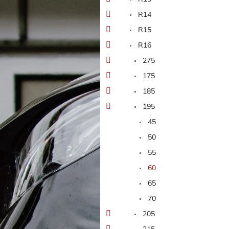
n
e
R14
l
R15
R16
275
175
185
195
45
50
55
60
65
70
205
215