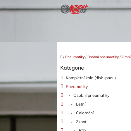
Přejít
na
obsah
Domů
/
Pneumatiky
/
Osobní pneumatiky
/
Zimní
P
Kategorie
o
Přeskočit
kategorie
s
Kompletní kola (disk+pneu)
t
Pneumatiky
r
a
Osobní pneumatiky
n
Letní
n
í
Celoroční
p
Zimní
a
R13