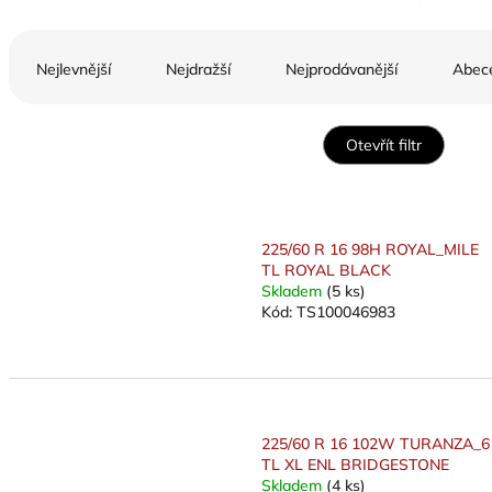
Ř
a
Nejlevnější
Nejdražší
Nejprodávanější
Abec
z
e
n
Otevřít filtr
í
p
V
r
ý
o
p
225/60 R 16 98H ROYAL_MILE
d
i
TL ROYAL BLACK
u
s
Skladem
(5 ks)
k
Kód:
TS100046983
p
t
r
ů
o
d
u
k
225/60 R 16 102W TURANZA_6
t
TL XL ENL BRIDGESTONE
ů
Skladem
(4 ks)