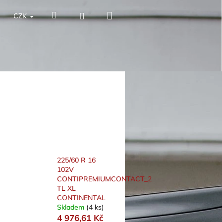
Nákupní
Hledat
Přihlášení
CZK
košík
225/60 R 16
102V
CONTIPREMIUMCONTACT_2
TL XL
CONTINENTAL
Skladem
(4 ks)
4 976,61 Kč