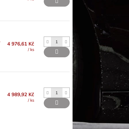
L
4 976,61 Kč
/ ks
4 989,92 Kč
/ ks