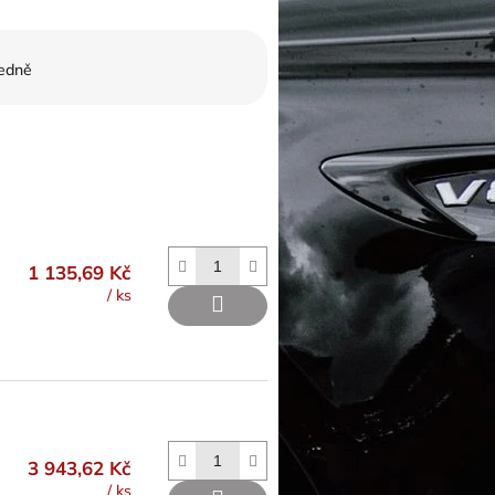
edně
1 135,69 Kč
/ ks
3 943,62 Kč
/ ks