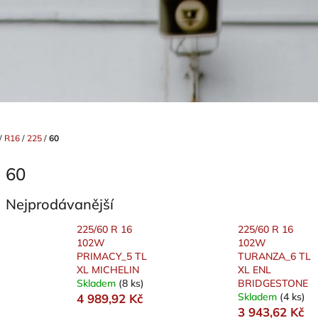
/
R16
/
225
/
60
60
Nejprodávanější
225/60 R 16
225/60 R 16
102W
102W
PRIMACY_5 TL
TURANZA_6 TL
XL MICHELIN
XL ENL
Skladem
(8 ks)
BRIDGESTONE
Skladem
(4 ks)
4 989,92 Kč
3 943,62 Kč