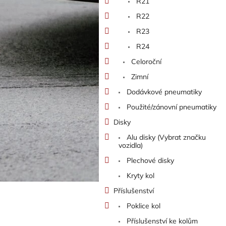
R21
R22
R23
R24
Celoroční
Zimní
Dodávkové pneumatiky
Použité/zánovní pneumatiky
Disky
Alu disky (Vybrat značku
vozidla)
Plechové disky
Kryty kol
Příslušenství
Poklice kol
Příslušenství ke kolům