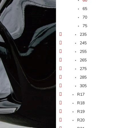
65
70
75
235
245
255
265
275
285
305
R17
R18
R19
R20