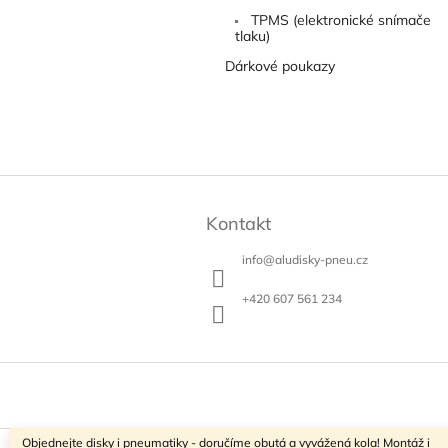
TPMS (elektronické snímače
tlaku)
Dárkové poukazy
Z
á
Kontakt
p
a
info
@
aludisky-pneu.cz
t
í
+420 607 561 234
Objednejte disky i pneumatiky - doručíme obutá a vyvážená kola! Montáž i