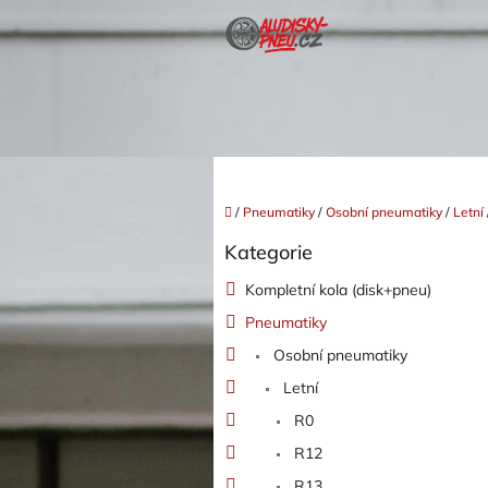
Přejít
na
obsah
Domů
/
Pneumatiky
/
Osobní pneumatiky
/
Letní
P
Kategorie
o
Přeskočit
kategorie
s
Kompletní kola (disk+pneu)
t
Pneumatiky
r
a
Osobní pneumatiky
n
Letní
n
í
R0
p
R12
a
R13