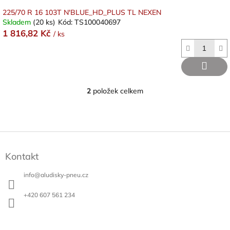
225/70 R 16 103T N'BLUE_HD_PLUS TL NEXEN
Skladem
(20 ks)
Kód:
TS100040697
1 816,82 Kč
/ ks
2
položek celkem
O
v
l
á
d
Z
a
á
c
Kontakt
p
í
a
p
info
@
aludisky-pneu.cz
t
r
v
í
+420 607 561 234
k
y
v