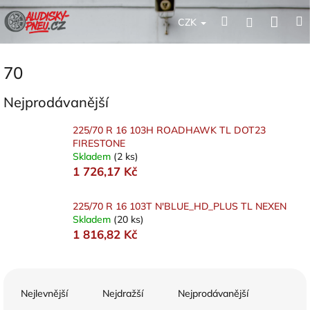
Přejít
Nák
Hledat
Přihlášení
na
CZK
obsah
koší
70
Nejprodávanější
225/70 R 16 103H ROADHAWK TL DOT23
FIRESTONE
Skladem
(2 ks)
1 726,17 Kč
225/70 R 16 103T N'BLUE_HD_PLUS TL NEXEN
Skladem
(20 ks)
1 816,82 Kč
Ř
a
Nejlevnější
Nejdražší
Nejprodávanější
z