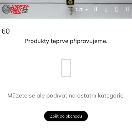
Přejít
Nák
Hledat
Přihlášení
na
CZK
obsah
koší
60
Produkty teprve připravujeme.
Můžete se ale podívat na ostatní kategorie.
Zpět do obchodu