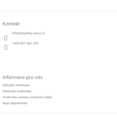
Z
á
Kontakt
p
a
info
@
aludisky-pneu.cz
t
í
+420 607 561 234
Informace pro vás
Důležité informace
Obchodní podmínky
Podmínky ochrany osobních údajů
Moje objednávka