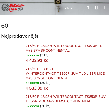
Přejít
Nák
Hledat
Přihlášení
na
CZK
obsah
koší
60
Nejprodávanější
215/60 R 18 98H WINTERCONTACT_TS870P TL
M+S 3PMSF CONTINENTAL
Skladem
(2 ks)
4 422,91 Kč
215/60 R 18 102T
WINTERCONTACT_TS850P_SUV TL XL SSR MOE
M+S 3PMSF CONTINENTAL
Skladem
(20 ks)
4 533,39 Kč
215/60 R 18 98H WINTERCONTACT_TS850P_SUV
TL SSR MOE M+S 3PMSF CONTINENTAL
Skladem
(20 ks)