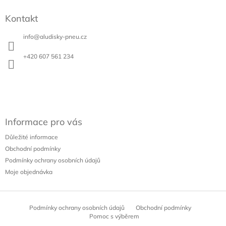
a
á
c
Kontakt
p
í
a
p
info
@
aludisky-pneu.cz
t
r
v
í
+420 607 561 234
k
y
v
ý
p
i
s
Informace pro vás
u
Důležité informace
Obchodní podmínky
Podmínky ochrany osobních údajů
Moje objednávka
Podmínky ochrany osobních údajů
Obchodní podmínky
Pomoc s výběrem