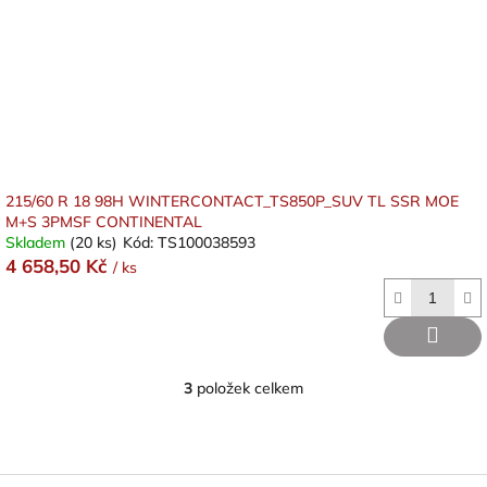
215/60 R 18 98H WINTERCONTACT_TS850P_SUV TL SSR MOE
M+S 3PMSF CONTINENTAL
Skladem
(20 ks)
Kód:
TS100038593
4 658,50 Kč
/ ks
3
položek celkem
O
v
l
á
d
Z