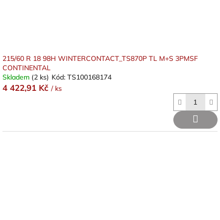
k
t
ů
215/60 R 18 98H WINTERCONTACT_TS870P TL M+S 3PMSF
CONTINENTAL
Skladem
(2 ks)
Kód:
TS100168174
4 422,91 Kč
/ ks