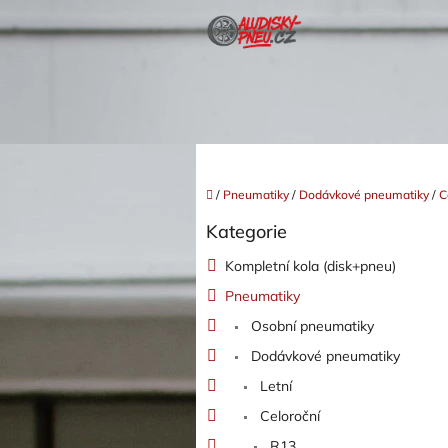
Přejít
na
obsah
Domů
/
Pneumatiky
/
Dodávkové pneumatiky
/
C
P
Kategorie
o
Přeskočit
kategorie
s
Kompletní kola (disk+pneu)
t
Pneumatiky
r
a
Osobní pneumatiky
n
Dodávkové pneumatiky
n
í
Letní
p
Celoroční
a
R13