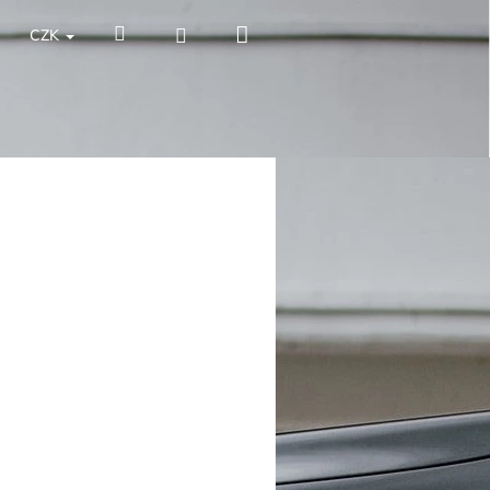
Nákupní
Hledat
Přihlášení
CZK
košík