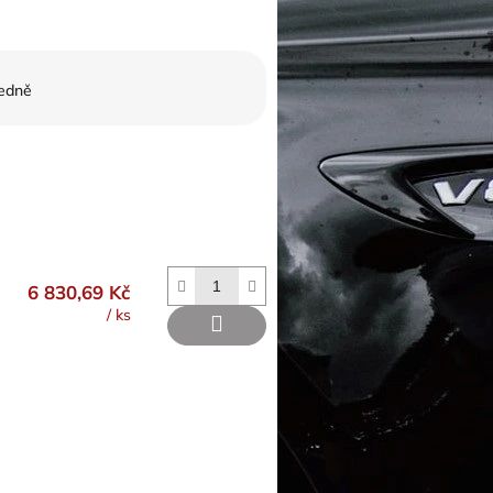
edně
6 830,69 Kč
/ ks