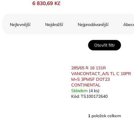
6 830,69 Kč
Ř
a
Nejlevnější
Nejdražší
Nejprodávanější
Abec
z
e
n
Otevřít filtr
í
p
V
r
ý
285/65 R 16 131R
o
p
VANCONTACT_A/S TL C 10PR
d
i
M+S 3PMSF DOT23
u
s
CONTINENTAL
k
Skladem
(4 ks)
p
t
Kód:
TS100172640
r
ů
o
d
1
položek celkem
u
O
v
k
l
t