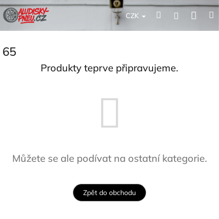
Přejít
Nák
Hledat
Přihlášení
na
CZK
obsah
koší
65
Produkty teprve připravujeme.
Můžete se ale podívat na ostatní kategorie.
Zpět do obchodu