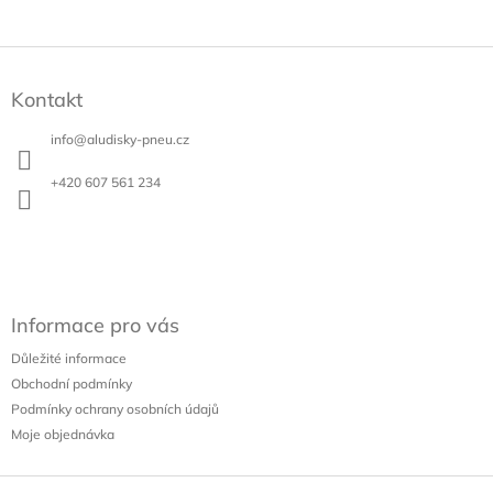
Z
á
Kontakt
p
a
info
@
aludisky-pneu.cz
t
í
+420 607 561 234
Informace pro vás
Důležité informace
Obchodní podmínky
Podmínky ochrany osobních údajů
Moje objednávka