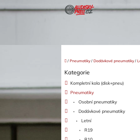
Přejít
na
obsah
Domů
/
Pneumatiky
/
Dodávkové pneumatiky
/
L
P
Kategorie
o
Přeskočit
kategorie
s
Kompletní kola (disk+pneu)
t
Pneumatiky
r
a
Osobní pneumatiky
n
Dodávkové pneumatiky
n
í
Letní
p
R19
a
R10