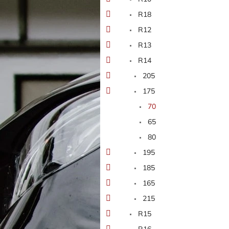
n
e
R18
l
R12
R13
R14
205
175
70
65
80
195
185
165
215
R15
R16