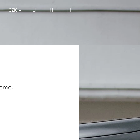
Nákupní
Hledat
Přihlášení
CZK
košík
jeme.