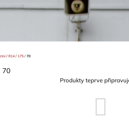
etní
/
R14
/
175
/
70
70
Produkty teprve připravu