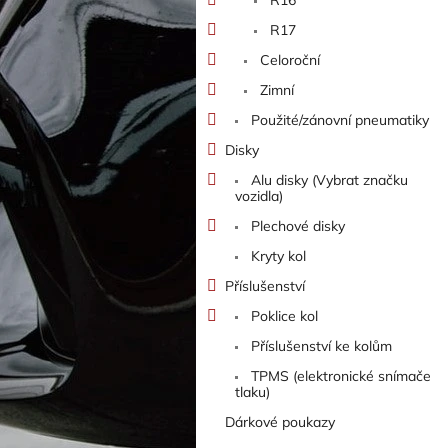
R17
Celoroční
Zimní
Použité/zánovní pneumatiky
Disky
Alu disky (Vybrat značku
vozidla)
Plechové disky
Kryty kol
Příslušenství
Poklice kol
Příslušenství ke kolům
TPMS (elektronické snímače
tlaku)
Dárkové poukazy