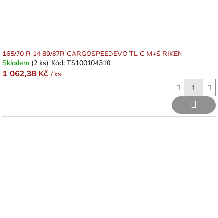
k
t
ů
165/70 R 14 89/87R CARGOSPEEDEVO TL C M+S RIKEN
Skladem
(2 ks)
Kód:
TS100104310
1 062,38 Kč
/ ks