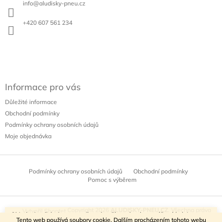
p
info
@
aludisky-pneu.cz
t
r
v
í
+420 607 561 234
k
y
v
ý
p
i
s
Informace pro vás
u
Důležité informace
Obchodní podmínky
Podmínky ochrany osobních údajů
Moje objednávka
Podmínky ochrany osobních údajů
Obchodní podmínky
Pomoc s výběrem
Copyright 2026
ALUDISKY-PNEU.CZ
. Všechna práva
Vytvořil Shoptet
Objednejte disky i pneumatiky - doručíme obutá a vyvážená kola!
Tento web používá soubory cookie. Dalším procházením tohoto webu