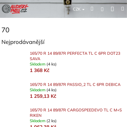
Přejít
Nák
Hledat
Přihlášení
na
CZK
obsah
koší
70
Nejprodávanější
165/70 R 14 89/87R PERFECTA TL C 6PR DOT23
SAVA
Skladem
(4 ks)
1 368 Kč
165/70 R 14 89/87R PASSIO_2 TL C 6PR DEBICA
Skladem
(4 ks)
1 259,13 Kč
165/70 R 14 89/87R CARGOSPEEDEVO TL C M+S
RIKEN
Skladem
(2 ks)
1 062,38 Kč