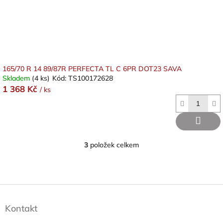
165/70 R 14 89/87R PERFECTA TL C 6PR DOT23 SAVA
Skladem
(4 ks)
Kód:
TS100172628
1 368 Kč
/ ks
3
položek celkem
O
v
l
á
d
Z
a
á
c
Kontakt
p
í
a