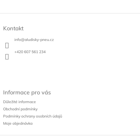
Z
á
Kontakt
p
a
info
@
aludisky-pneu.cz
t
í
+420 607 561 234
Informace pro vás
Důležité informace
Obchodní podmínky
Podmínky ochrany osobních údajů
Moje objednávka