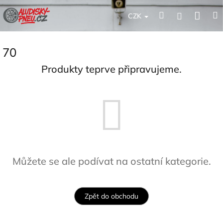
Přejít
Nák
Hledat
Přihlášení
na
CZK
obsah
koší
70
Produkty teprve připravujeme.
Můžete se ale podívat na ostatní kategorie.
Zpět do obchodu