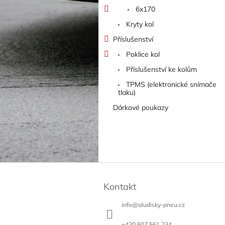
6x170
Kryty kol
Příslušenství
Poklice kol
Příslušenství ke kolům
TPMS (elektronické snímače
tlaku)
Dárkové poukazy
Z
á
Kontakt
p
a
info
@
aludisky-pneu.cz
t
í
+420 607 561 234