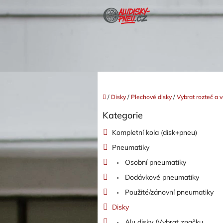
Přejít
na
obsah
Domů
/
Disky
/
Plechové disky
/
Vybrat rozteč a v
P
Kategorie
o
Přeskočit
kategorie
s
Kompletní kola (disk+pneu)
t
Pneumatiky
r
a
Osobní pneumatiky
n
Dodávkové pneumatiky
n
í
Použité/zánovní pneumatiky
p
Disky
a
Alu disky (Vybrat značku