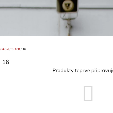
elikost
/
5x100
/
16
16
Produkty teprve připravu