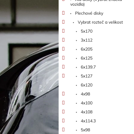
n
vozidla)
e
Plechové disky
l
Vybrat rozteč a velikost
5x170
3x112
6x205
6x125
6x139.7
5x127
6x120
4x98
4x100
4x108
4x114.3
5x98