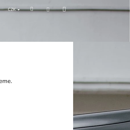
Nákupní
Hledat
Přihlášení
CZK
košík
jeme.