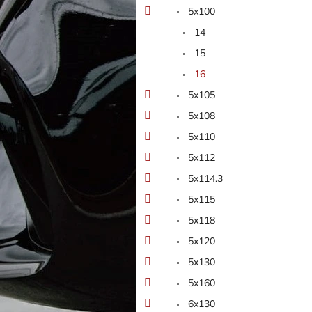
5x100
14
15
16
5x105
5x108
5x110
5x112
5x114.3
5x115
5x118
5x120
5x130
5x160
6x130