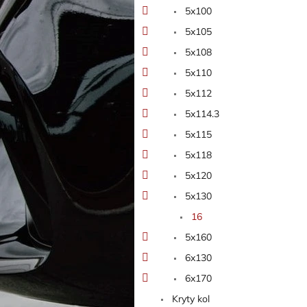
5x100
5x105
5x108
5x110
5x112
5x114.3
5x115
5x118
5x120
5x130
16
5x160
6x130
6x170
Kryty kol