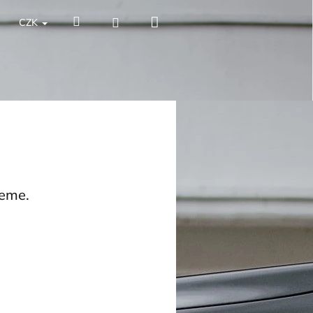
Nákupní
Hledat
Přihlášení
CZK
košík
jeme.