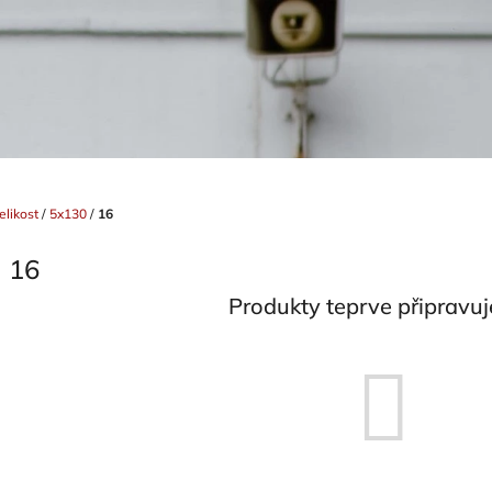
elikost
/
5x130
/
16
16
Produkty teprve připravu