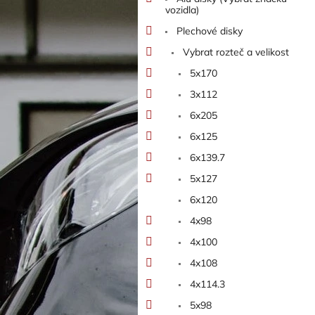
n
vozidla)
e
Plechové disky
l
Vybrat rozteč a velikost
5x170
3x112
6x205
6x125
6x139.7
5x127
6x120
4x98
4x100
4x108
4x114.3
5x98