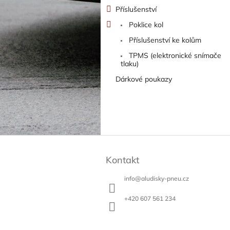
Příslušenství
Poklice kol
Příslušenství ke kolům
TPMS (elektronické snímače
tlaku)
Dárkové poukazy
Z
á
Kontakt
p
a
info
@
aludisky-pneu.cz
t
í
+420 607 561 234