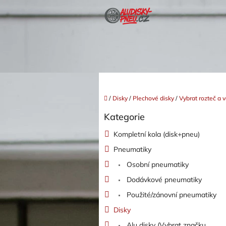
Přejít
na
obsah
Domů
/
Disky
/
Plechové disky
/
Vybrat rozteč a v
P
Kategorie
o
Přeskočit
kategorie
s
Kompletní kola (disk+pneu)
t
Pneumatiky
r
a
Osobní pneumatiky
n
Dodávkové pneumatiky
n
í
Použité/zánovní pneumatiky
p
Disky
a
Alu disky (Vybrat značku