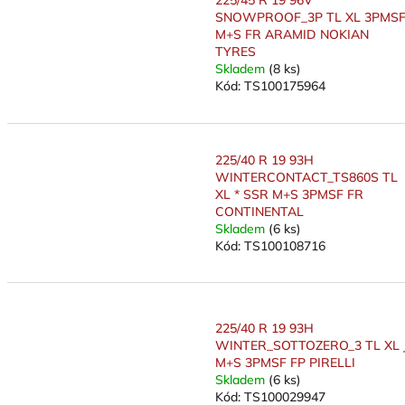
225/45 R 19 96V
SNOWPROOF_3P TL XL 3PMS
M+S FR ARAMID NOKIAN
TYRES
Skladem
(8 ks)
Kód:
TS100175964
225/40 R 19 93H
WINTERCONTACT_TS860S TL
XL * SSR M+S 3PMSF FR
CONTINENTAL
Skladem
(6 ks)
Kód:
TS100108716
225/40 R 19 93H
WINTER_SOTTOZERO_3 TL XL 
M+S 3PMSF FP PIRELLI
Skladem
(6 ks)
Kód:
TS100029947