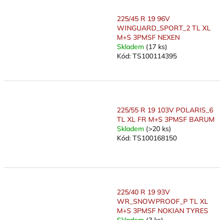
u
225/45 R 19 96V
k
WINGUARD_SPORT_2 TL XL
t
M+S 3PMSF NEXEN
ů
Skladem
(17 ks)
Kód:
TS100114395
225/55 R 19 103V POLARIS_6
TL XL FR M+S 3PMSF BARUM
Skladem
(>20 ks)
Kód:
TS100168150
225/40 R 19 93V
WR_SNOWPROOF_P TL XL
M+S 3PMSF NOKIAN TYRES
Skladem
(3 ks)