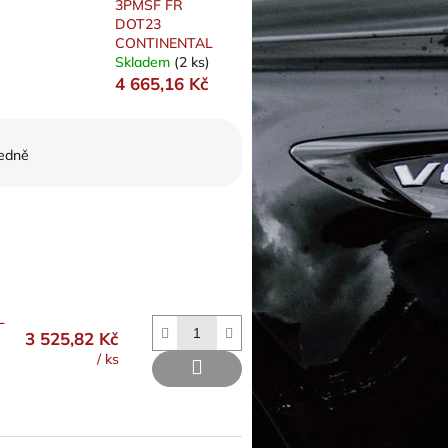
3PMSF FR
DOT23
CONTINENTAL
Skladem
(2 ks)
4 665,16 Kč
edně
L
3 525,82 Kč
/ ks