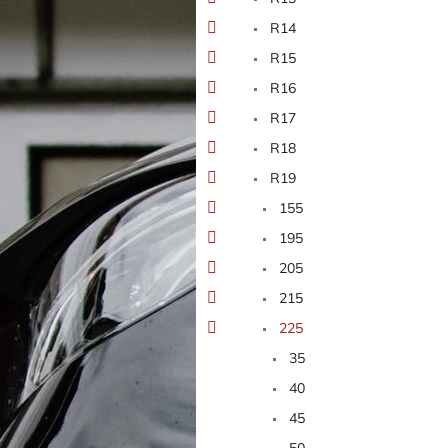
n
e
R14
l
R15
R16
R17
R18
R19
155
195
205
215
225
35
40
45
50