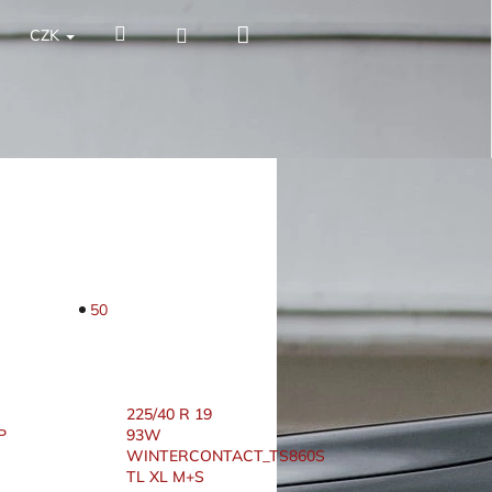
Nákupní
Hledat
Přihlášení
CZK
košík
50
225/40 R 19
P
93W
WINTERCONTACT_TS860S
TL XL M+S