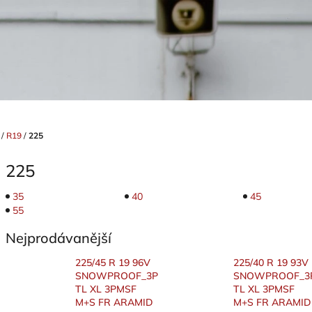
/
R19
/
225
225
35
40
45
55
Nejprodávanější
225/45 R 19 96V
225/40 R 19 93V
SNOWPROOF_3P
SNOWPROOF_3
TL XL 3PMSF
TL XL 3PMSF
M+S FR ARAMID
M+S FR ARAMID