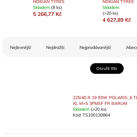
NOKIAN TYRES
NOKIAN TYRES
Skladem
(8 ks)
Skladem
(>20 ks)
5 266,77 Kč
4 627,89 Kč
Ř
a
Nejlevnější
Nejdražší
Nejprodávanější
Abec
z
e
n
Otevřít filtr
í
p
V
r
ý
o
p
225/40 R 19 93W POLARIS_6 T
d
i
XL M+S 3PMSF FR BARUM
u
s
Skladem
(>20 ks)
k
Kód:
TS100130864
p
t
r
ů
o
d