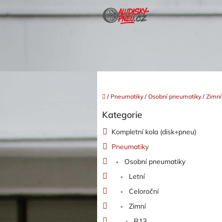
Přejít
na
obsah
Domů
/
Pneumatiky
/
Osobní pneumatiky
/
Zimní
P
Kategorie
o
Přeskočit
kategorie
s
Kompletní kola (disk+pneu)
t
Pneumatiky
r
a
Osobní pneumatiky
n
Letní
n
í
Celoroční
p
Zimní
a
R13