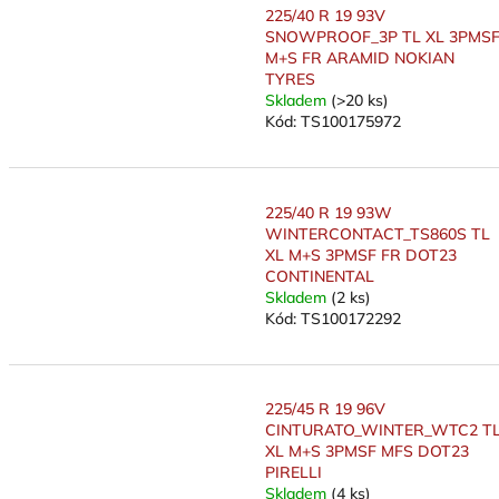
225/40 R 19 93V
SNOWPROOF_3P TL XL 3PMS
M+S FR ARAMID NOKIAN
TYRES
Skladem
(>20 ks)
Kód:
TS100175972
225/40 R 19 93W
WINTERCONTACT_TS860S TL
XL M+S 3PMSF FR DOT23
CONTINENTAL
Skladem
(2 ks)
Kód:
TS100172292
225/45 R 19 96V
CINTURATO_WINTER_WTC2 T
XL M+S 3PMSF MFS DOT23
PIRELLI
Skladem
(4 ks)