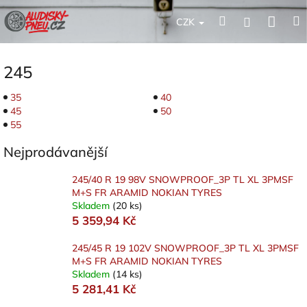
Přejít
Nák
Hledat
Přihlášení
na
CZK
obsah
koší
245
35
40
45
50
55
Nejprodávanější
245/40 R 19 98V SNOWPROOF_3P TL XL 3PMSF
M+S FR ARAMID NOKIAN TYRES
Skladem
(20 ks)
5 359,94 Kč
245/45 R 19 102V SNOWPROOF_3P TL XL 3PMSF
M+S FR ARAMID NOKIAN TYRES
Skladem
(14 ks)
5 281,41 Kč