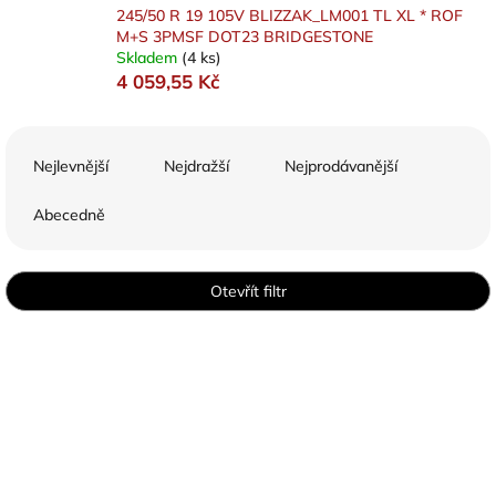
245/50 R 19 105V BLIZZAK_LM001 TL XL * ROF
M+S 3PMSF DOT23 BRIDGESTONE
Skladem
(4 ks)
4 059,55 Kč
Ř
a
Nejlevnější
Nejdražší
Nejprodávanější
z
e
Abecedně
n
í
p
Otevřít filtr
r
o
V
d
ý
u
p
k
i
t
s
ů
p
r