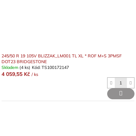
o
d
u
k
t
ů
245/50 R 19 105V BLIZZAK_LM001 TL XL * ROF M+S 3PMSF
DOT23 BRIDGESTONE
Skladem
(4 ks)
Kód:
TS100172147
4 059,55 Kč
/ ks