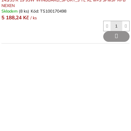
245/35 R 19 93W WINGUARD_SPORT_3 TL XL M+S 3PMSF RPB
NEXEN
Skladem
(8 ks)
Kód:
TS100170498
5 188,24 Kč
/ ks