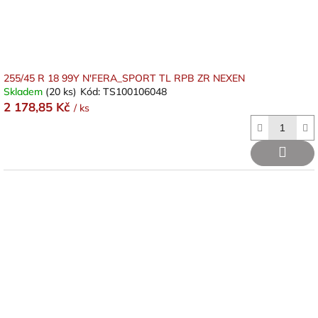
k
t
ů
255/45 R 18 99Y N'FERA_SPORT TL RPB ZR NEXEN
Skladem
(20 ks)
Kód:
TS100106048
2 178,85 Kč
/ ks