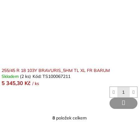
255/45 R 18 103Y BRAVURIS_5HM TL XL FR BARUM
Skladem
(2 ks)
Kód:
TS100067211
5 345,30 Kč
/ ks
8
položek celkem
O
v
l
á