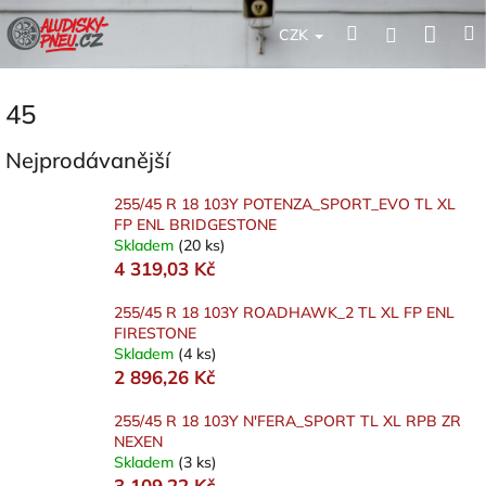
Přejít
Nák
Hledat
Přihlášení
na
CZK
obsah
koší
45
Nejprodávanější
255/45 R 18 103Y POTENZA_SPORT_EVO TL XL
FP ENL BRIDGESTONE
Skladem
(20 ks)
4 319,03 Kč
255/45 R 18 103Y ROADHAWK_2 TL XL FP ENL
FIRESTONE
Skladem
(4 ks)
2 896,26 Kč
255/45 R 18 103Y N'FERA_SPORT TL XL RPB ZR
NEXEN
Skladem
(3 ks)
3 109,22 Kč