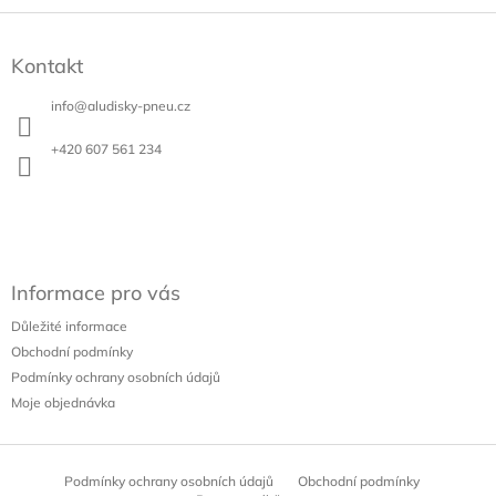
d
Z
a
á
c
Kontakt
p
í
a
p
info
@
aludisky-pneu.cz
t
r
v
í
+420 607 561 234
k
y
v
ý
p
i
s
Informace pro vás
u
Důležité informace
Obchodní podmínky
Podmínky ochrany osobních údajů
Moje objednávka
Podmínky ochrany osobních údajů
Obchodní podmínky