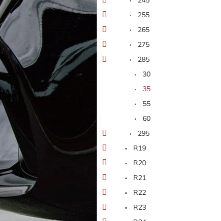
255
265
275
285
30
35
55
60
295
R19
R20
R21
R22
R23