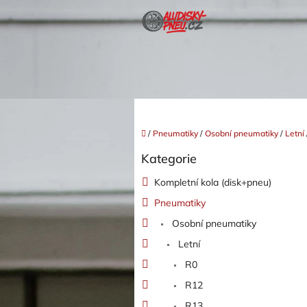
Přejít
na
obsah
Domů
/
Pneumatiky
/
Osobní pneumatiky
/
Letní
P
Kategorie
o
Přeskočit
kategorie
s
Kompletní kola (disk+pneu)
t
Pneumatiky
r
a
Osobní pneumatiky
n
Letní
n
í
R0
p
R12
a
R13