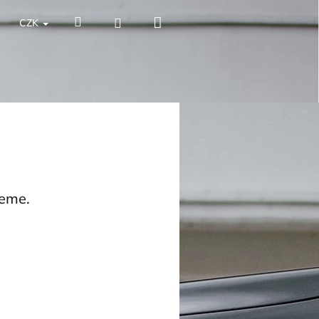
Nákupní
Hledat
Přihlášení
CZK
košík
jeme.