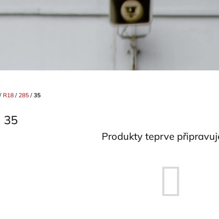
/
R18
/
285
/
35
35
Produkty teprve připravu