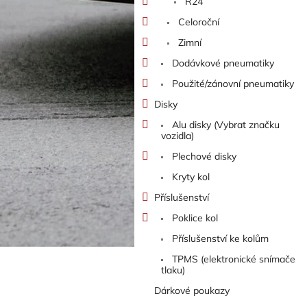
R24
Celoroční
Zimní
Dodávkové pneumatiky
Použité/zánovní pneumatiky
Disky
Alu disky (Vybrat značku
vozidla)
Plechové disky
Kryty kol
Příslušenství
Poklice kol
Příslušenství ke kolům
TPMS (elektronické snímače
tlaku)
Dárkové poukazy