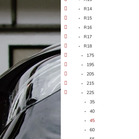
n
e
R14
l
R15
R16
R17
R18
175
195
205
215
225
35
40
45
60
55