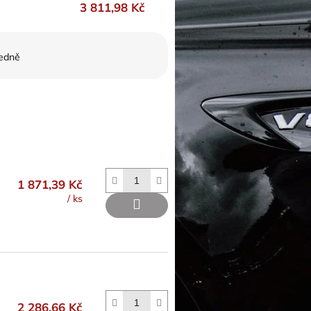
3 811,98 Kč
edně
1 871,39 Kč
/ ks
2 286,66 Kč