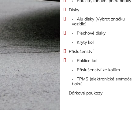
Použité/zánovní pneumatiky
Disky
Alu disky (Vybrat značku
vozidla)
Plechové disky
Kryty kol
Příslušenství
Poklice kol
Příslušenství ke kolům
TPMS (elektronické snímače
tlaku)
Dárkové poukazy