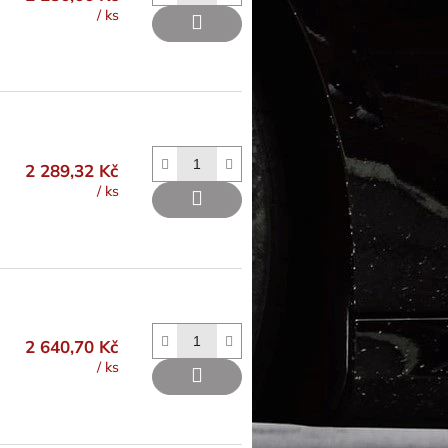
/ ks
2 289,32 Kč
/ ks
2 640,70 Kč
/ ks