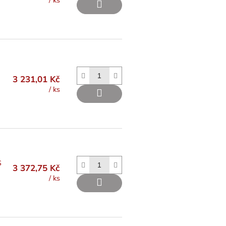
/ ks
3 231,01 Kč
/ ks
S
3 372,75 Kč
/ ks