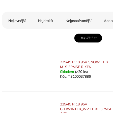
Ř
a
Nejlevnější
Nejdražší
Nejprodávanější
Abec
z
e
n
Otevřít filtr
í
p
V
r
ý
o
p
225/45 R 18 95V SNOW TL XL
d
i
M+S 3PMSF RIKEN
u
s
Skladem
(>20 ks)
k
Kód:
TS100037886
p
t
r
ů
o
d
u
225/45 R 18 95V
k
GITIWINTER_W2 TL XL 3PMSF
t