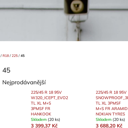
/
R18
/
225
/
45
45
Nejprodávanější
225/45 R 18 95V
225/45 R 18 95V
W320_ICEPT_EVO2
SNOWPROOF_3
TL XL M+S
TL XL 3PMSF
3PMSF FR
M+S FR ARAMID
HANKOOK
NOKIAN TYRES
Skladem
(20 ks)
Skladem
(20 ks)
3 399,37 Kč
3 688,20 Kč