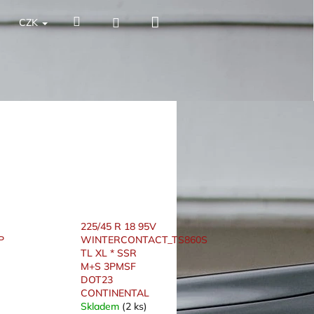
Nákupní
Hledat
Přihlášení
CZK
košík
225/45 R 18 95V
P
WINTERCONTACT_TS860S
TL XL * SSR
M+S 3PMSF
DOT23
CONTINENTAL
Skladem
(2 ks)