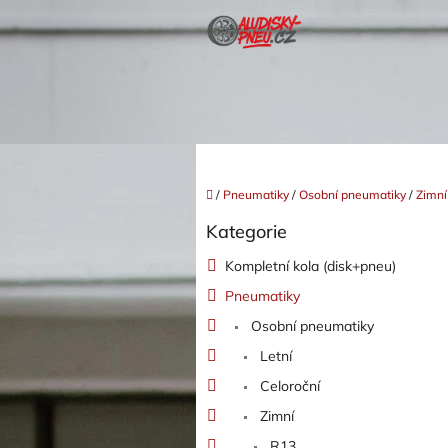
Přejít
na
obsah
Domů
/
Pneumatiky
/
Osobní pneumatiky
/
Zimní
P
Kategorie
o
Přeskočit
kategorie
s
Kompletní kola (disk+pneu)
t
Pneumatiky
r
a
Osobní pneumatiky
n
Letní
n
í
Celoroční
p
Zimní
a
R13