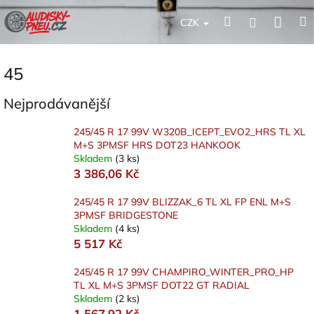
Přejít
Nák
Hledat
Přihlášení
na
CZK
obsah
koší
45
Nejprodávanější
245/45 R 17 99V W320B_ICEPT_EVO2_HRS TL XL
M+S 3PMSF HRS DOT23 HANKOOK
Skladem
(3 ks)
3 386,06 Kč
245/45 R 17 99V BLIZZAK_6 TL XL FP ENL M+S
3PMSF BRIDGESTONE
Skladem
(4 ks)
5 517 Kč
245/45 R 17 99V CHAMPIRO_WINTER_PRO_HP
TL XL M+S 3PMSF DOT22 GT RADIAL
Skladem
(2 ks)
1 567,92 Kč