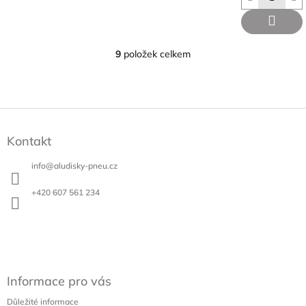
9
položek celkem
O
v
l
á
d
Z
a
á
c
Kontakt
p
í
a
p
info
@
aludisky-pneu.cz
t
r
v
í
+420 607 561 234
k
y
v
ý
p
i
s
Informace pro vás
u
Důležité informace