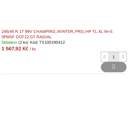
k
t
ů
245/45 R 17 99V CHAMPIRO_WINTER_PRO_HP TL XL M+S
3PMSF DOT22 GT RADIAL
Skladem
(2 ks)
Kód:
TS100190412
1 567,92 Kč
/ ks