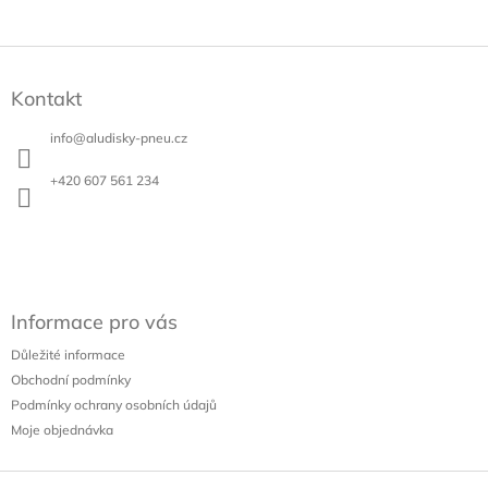
Z
á
Kontakt
p
a
info
@
aludisky-pneu.cz
t
í
+420 607 561 234
Informace pro vás
Důležité informace
Obchodní podmínky
Podmínky ochrany osobních údajů
Moje objednávka