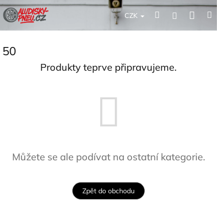
Přejít
Nák
Hledat
Přihlášení
na
CZK
obsah
koší
50
Produkty teprve připravujeme.
Můžete se ale podívat na ostatní kategorie.
Zpět do obchodu