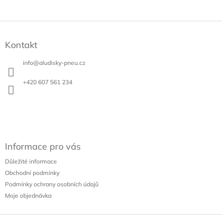
Z
á
Kontakt
p
a
info
@
aludisky-pneu.cz
t
í
+420 607 561 234
Informace pro vás
Důležité informace
Obchodní podmínky
Podmínky ochrany osobních údajů
Moje objednávka