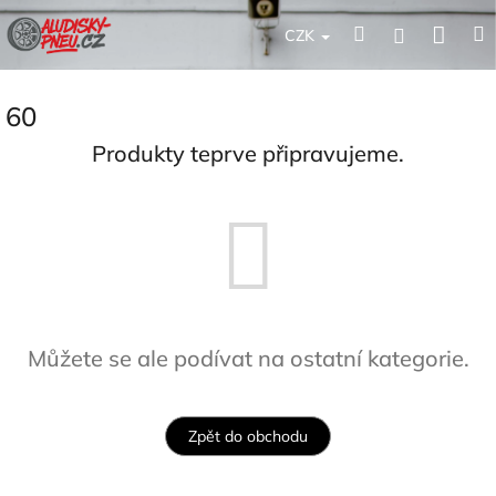
Přejít
Nák
Hledat
Přihlášení
na
CZK
obsah
koší
60
Produkty teprve připravujeme.
Můžete se ale podívat na ostatní kategorie.
Zpět do obchodu