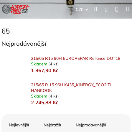
Přejít
Nák
Hledat
Přihlášení
na
CZK
obsah
koší
65
Nejprodávanější
215/65 R15 96H EUROREPAR Reliance DOT18
Skladem
(4 ks)
1 367,90 Kč
215/65 R 15 96H K435_KINERGY_ECO2 TL
HANKOOK
Skladem
(4 ks)
2 245,88 Kč
Ř
a
Nejlevnější
Nejdražší
Nejprodávanější
z