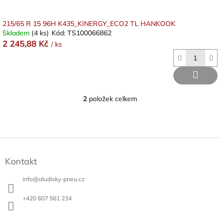
215/65 R 15 96H K435_KINERGY_ECO2 TL HANKOOK
Skladem
(4 ks)
Kód:
TS100066862
2 245,88 Kč
/ ks
2
položek celkem
O
v
l
á
d
Z
a
á
c
Kontakt
p
í
a
p
info
@
aludisky-pneu.cz
t
r
v
í
+420 607 561 234
k
y