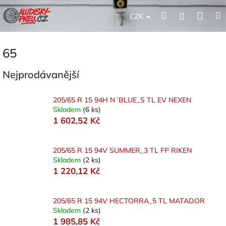
Přejít
Nák
Hledat
Přihlášení
na
CZK
obsah
koší
65
Nejprodávanější
205/65 R 15 94H N´BLUE_S TL EV NEXEN
Skladem
(6 ks)
1 602,52 Kč
205/65 R 15 94V SUMMER_3 TL FP RIKEN
Skladem
(2 ks)
1 220,12 Kč
205/65 R 15 94V HECTORRA_5 TL MATADOR
Skladem
(2 ks)
1 985,85 Kč