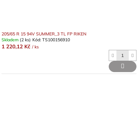
k
t
ů
205/65 R 15 94V SUMMER_3 TL FP RIKEN
Skladem
(2 ks)
Kód:
TS100156910
1 220,12 Kč
/ ks