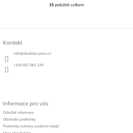
15
položek celkem
O
v
l
á
d
Z
a
á
c
Kontakt
p
í
a
p
info
@
aludisky-pneu.cz
t
r
v
í
+420 607 561 234
k
y
v
ý
p
i
s
Informace pro vás
u
Důležité informace
Obchodní podmínky
Podmínky ochrany osobních údajů
Moje objednávka